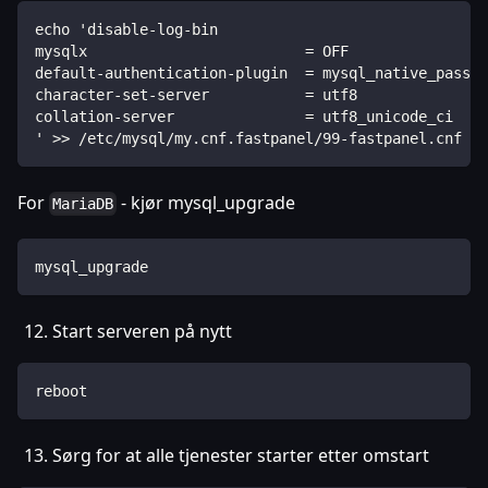
echo 'disable-log-bin
mysqlx                         = OFF
default-authentication-plugin  = mysql_native_passwo
character-set-server           = utf8
collation-server               = utf8_unicode_ci
' >> /etc/mysql/my.cnf.fastpanel/99-fastpanel.cnf
For
- kjør mysql_upgrade
MariaDB
mysql_upgrade
Start serveren på nytt
reboot
Sørg for at alle tjenester starter etter omstart