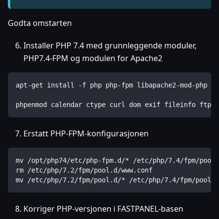
Godta omstarten
Installer PHP 7.4 med grunnleggende moduler,
PHP7.4-FPM og modulen for Apache2
apt-get install -f php php-fpm libapache2-mod-php li
phpenmod calendar ctype curl dom exif fileinfo ftp g
Erstatt PHP-FPM-konfigurasjonen
mv /opt/php74/etc/php-fpm.d/* /etc/php/7.4/fpm/pool.
rm /etc/php/7.2/fpm/pool.d/www.conf
mv /etc/php/7.2/fpm/pool.d/* /etc/php/7.4/fpm/pool.d
Korriger PHP-versjonen i FASTPANEL-basen