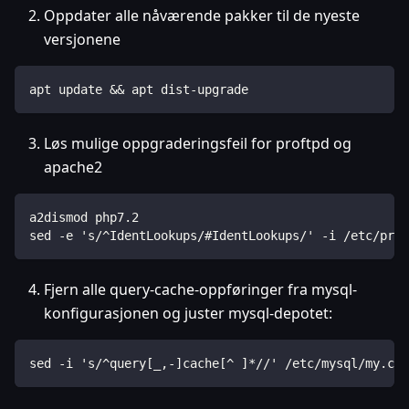
Oppdater alle nåværende pakker til de nyeste
versjonene
apt update && apt dist-upgrade
Løs mulige oppgraderingsfeil for proftpd og
apache2
a2dismod php7.2
sed -e 's/^IdentLookups/#IdentLookups/' -i /etc/prof
Fjern alle query-cache-oppføringer fra mysql-
konfigurasjonen og juster mysql-depotet:
sed -i 's/^query[_,-]cache[^ ]*//' /etc/mysql/my.cnf