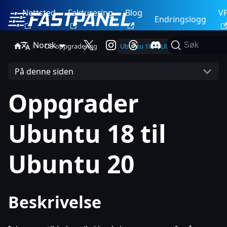
Nettsted
Fakturering
Blog
V
Endringslogg
Norsk
Søk
OS-oppgradering
Ubuntu 18 -> Ubuntu 20
På denne siden
Oppgrader
Ubuntu 18 til
Ubuntu 20
Beskrivelse