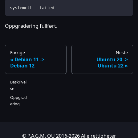
systemctl --failed
Oppgradering fullført.
Forrige
Neste
Debian 11 ->
Ubuntu 20 ->
Debian 12
Ubuntu 22
Beskrivel
se
Oppgrad
ering
© P.A.G.M. OU 2016-2026 Alle rettigheter