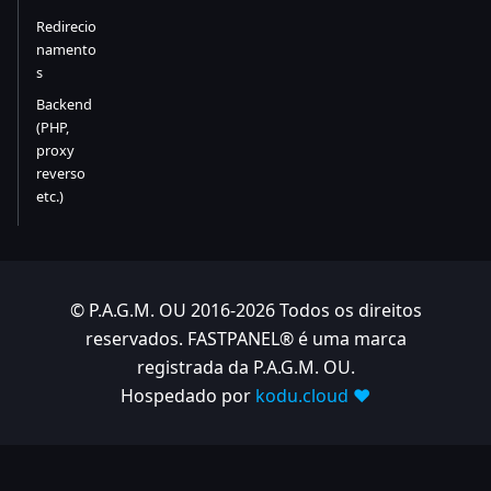
Redirecio
namento
s
Backend
(PHP,
proxy
reverso
etc.)
© P.A.G.M. OU 2016-2026 Todos os direitos
reservados. FASTPANEL® é uma marca
registrada da P.A.G.M. OU.
Hospedado por
kodu.cloud ❤️