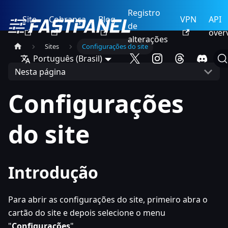
Registro
Site
Cobrança
Blog
VPN
API
de
over
alterações
Sites
Configurações do site
Português (Brasil)
Nesta página
Configurações
do site
Introdução
Para abrir as configurações do site, primeiro abra o
cartão do site e depois selecione o menu
"
Configurações
"