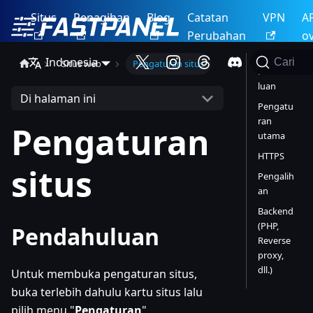
Situs
Penagihan
Blog
Catatan
VPN
A
Perubahan
o
Indonesia
Cari
Situs web
Pengaturan situs
Pendahu
luan
Di halaman ini
Pengatu
ran
Pengaturan
utama
HTTPS
situs
Pengalih
an
Backend
(PHP,
Pendahuluan
Reverse
proxy,
dll.)
Untuk membuka pengaturan situs,
buka terlebih dahulu kartu situs lalu
pilih menu "
Pengaturan
"