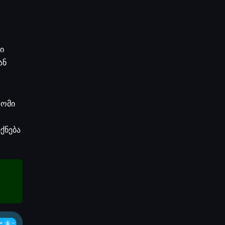
ი
ან
დომი
ქნება