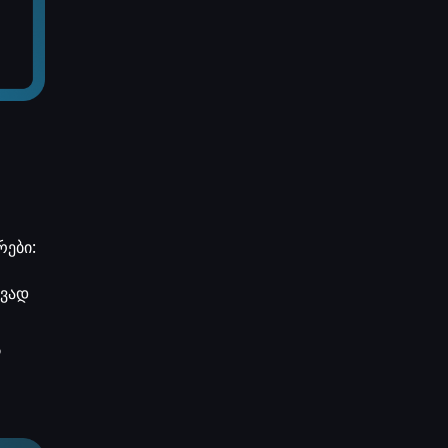
რები:
ივად
ს