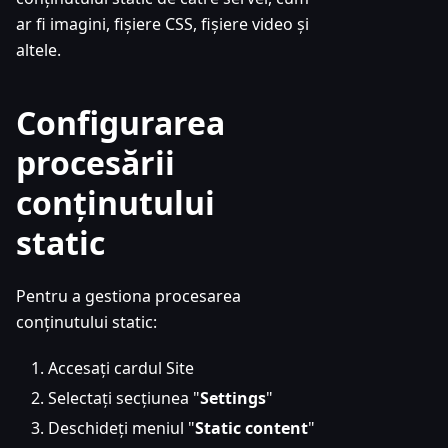
ar fi imagini, fișiere CSS, fișiere video și
altele.
Configurarea
procesării
conținutului
static
Pentru a gestiona procesarea
conținutului static:
Accesați cardul Site
Selectați secțiunea "
Settings
"
Deschideți meniul "
Static content
"