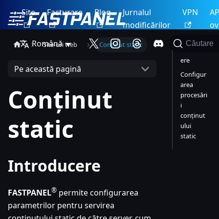
Site
Facturare
Blog
Jurnalul
VPN
AP
modificărilor
ov
Română
Căutare
Site-uri web
Conținut static
Introduc
ere
Pe această pagină
Configur
area
Conținut
procesări
i
conținut
static
ului
static
Introducere
®
FASTPANEL
permite configurarea
parametrilor pentru servirea
conținutului static de către server, cum