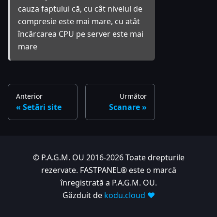
cauza faptului că, cu cât nivelul de
compresie este mai mare, cu atât
încărcarea CPU pe server este mai
mare
Anterior
Următor
Setări site
Scanare
© P.A.G.M. OU 2016-2026 Toate drepturile
rezervate. FASTPANEL® este o marcă
înregistrată a P.A.G.M. OU.
Găzduit de
kodu.cloud ❤️