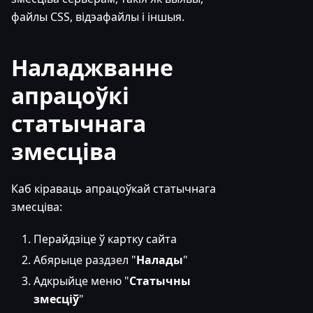
файлы CSS, відэафайлы і іншыя.
Наладжванне
апрацоўкі
статычнага
змесціва
Каб кіраваць апрацоўкай статычнага
змесціва:
Перайдзіце ў картку сайта
Абярыце раздзел "
Налады
"
Адкрыйце меню "
Статычны
змесціў
"