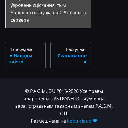
ўзровень сціскання, тым
большая нагрузка на CPU вашага
сервера
Папярэдняя
Наступная
Налады
Сканаванне
сайта
© P.A.G.M. OU 2016-2026 Усе правы
абаронены. FASTPANEL® з'яўляецца
зарэгістраваным таварным знакам P.A.G.M.
OU.
Размешчана на
kodu.cloud ❤️