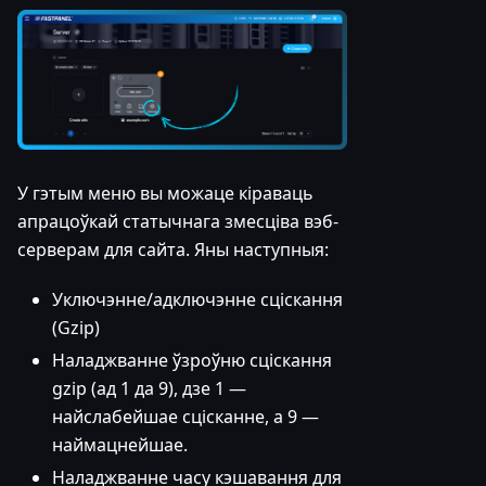
У гэтым меню вы можаце кіраваць
апрацоўкай статычнага змесціва вэб-
серверам для сайта. Яны наступныя:
Уключэнне/адключэнне сціскання
(Gzip)
Наладжванне ўзроўню сціскання
gzip (ад 1 да 9), дзе 1 —
найслабейшае сцісканне, а 9 —
наймацнейшае.
Наладжванне часу кэшавання для