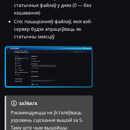
статычных файлаў у днях (0 — без
кэшавання)
Спіс пашырэнняў файлаў, якія вэб-
сервер будзе апрацоўваць як
статычны змесціў
ЗАЎВАГА
Рэкамендуецца не ўсталёўваць
узровень сціскання вышэй за 5.
Таму што чым вышэйшы