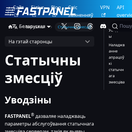
Сайт
Білінг
Blog
Спіс
VPN
API
змяненняў
overvi
Беларуская
Пошу
Вэб-сайты
Статычны змесціў
Уводзін
ы
На гэтай старонцы
Наладжв
анне
Статычны
апрацоў
кі
статычн
змесціў
ага
змесціва
Уводзіны
®
FASTPANEL
дазваляе наладжваць
параметры абслугоўвання статычнага
змесціва серверам, такія як выявы,