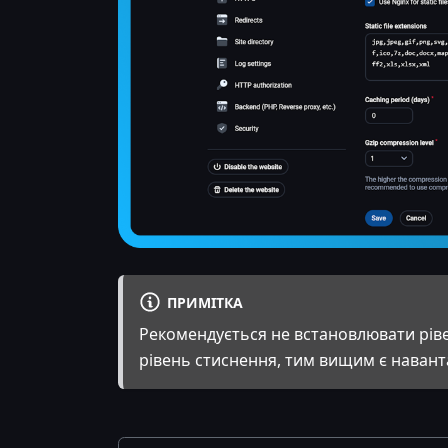
ПРИМІТКА
Рекомендується не встановлювати ріве
рівень стиснення, тим вищим є наван