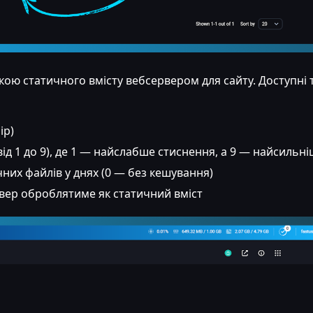
ю статичного вмісту вебсервером для сайту. Доступні т
ip)
ід 1 до 9), де 1 — найслабше стиснення, а 9 — найсильні
их файлів у днях (0 — без кешування)
рвер оброблятиме як статичний вміст