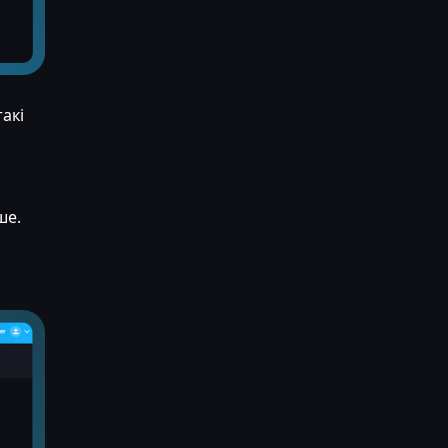
акі
ше.