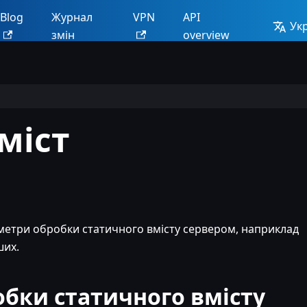
Blog
Журнал
VPN
API
Ук
змін
overview
міст
етри обробки статичного вмісту сервером, наприклад
ших.
бки статичного вмісту