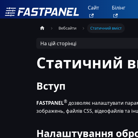
Сайт
Білінг
Вебсайти
Статичний вміст
На цій сторінці
Статичний в
Вступ
®
FASTPANEL
дозволяє налаштувати парам
зображень, файлів CSS, відеофайлів та ін
Налаштування обро