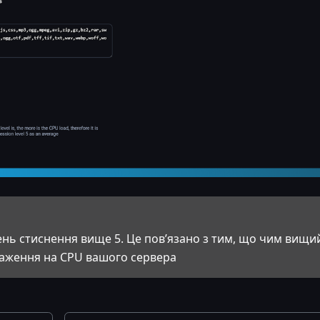
нь стиснення вище 5. Це пов’язано з тим, що чим вищи
таження на CPU вашого сервера