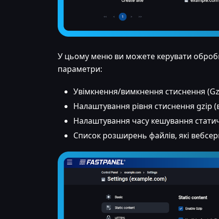
У цьому меню ви можете керувати обробко
параметри:
Увімкнення/вимкнення стиснення (Gz
Налаштування рівня стиснення gzip (в
Налаштування часу кешування статичн
Список розширень файлів, які вебсе