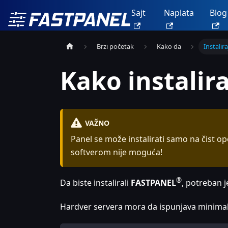
Sajt
Naplata
Blog
Brzi početak
Kako da
Instali
Kako instalir
VAŽNO
Panel se može instalirati samo na čist o
softverom nije moguća!
®
Da biste instalirali
FASTPANEL
, potreban j
Hardver servera mora da ispunjava minimal