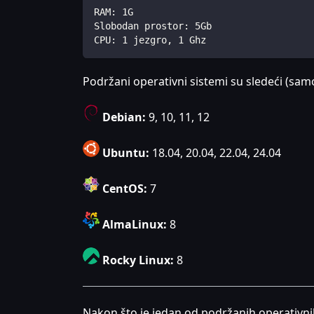
RAM: 1G
Slobodan prostor: 5Gb
CPU: 1 jezgro, 1 Ghz
Podržani operativni sistemi su sledeći (samo
Debian:
9, 10, 11, 12
Ubuntu:
18.04, 20.04, 22.04, 24.04
CentOS:
7
AlmaLinux:
8
Rocky Linux:
8
Nakon što je jedan od podržanih operativnih 