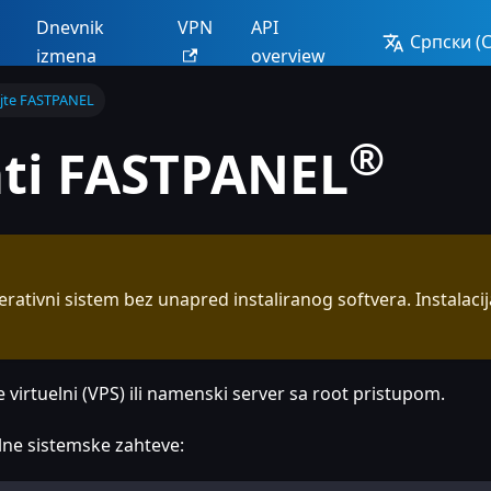
Dnevnik
VPN
API
Српски (С
izmena
overview
rajte FASTPANEL
®
ati FASTPANEL
perativni sistem bez unapred instaliranog softvera. Instalac
e virtuelni (VPS) ili namenski server sa root pristupom.
ne sistemske zahteve: