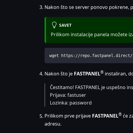
Nakon što se server ponovo pokrene, p
SAVET
Prilikom instalacije panela možete i
wget https://repo.fastpanel.direct/
®
Nakon što je
FASTPANEL
instaliran, 
Čestitamo! FASTPANEL je uspešno ins
Prijava: fastuser
Lozinka: password
®
Prilikom prve prijave
FASTPANEL
će za
adresu.