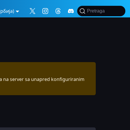
рбија)
Pretraga
ija na server sa unapred konfiguriranim