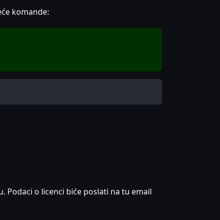
eće komande:
.
u. Podaci o licenci biće poslati na tu email