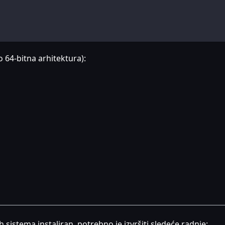
 64-bitna arhitektura):
sistema instaliran, potrebno je izvršiti sledeće radnje: