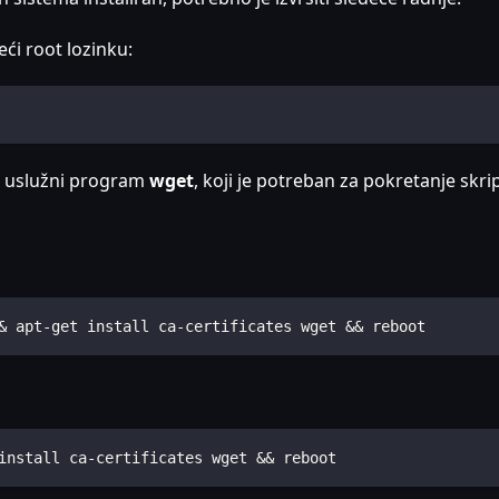
ći root lozinku:
i uslužni program
wget
, koji je potreban za pokretanje skr
& apt-get install ca-certificates wget && reboot
install ca-certificates wget && reboot