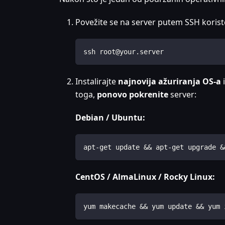
Povežite se na server putem SSH koriste
ssh root@your.server
Instalirajte
najnovija ažuriranja OS-a
toga,
ponovo pokrenite
server:
Debian / Ubuntu:
apt-get update && apt-get upgrade &
CentOS / AlmaLinux / Rocky Linux:
yum makecache && yum update && yum 