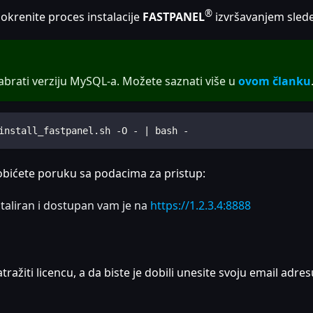
®
okrenite proces instalacije
FASTPANEL
izvršavanjem sled
zabrati verziju MySQL-a. Možete saznati više u
ovom članku
install_fastpanel.sh -O - | bash -
dobićete poruku sa podacima za pristup:
taliran i dostupan vam je na
https://1.2.3.4:8888
tražiti licencu, a da biste je dobili unesite svoju email adres