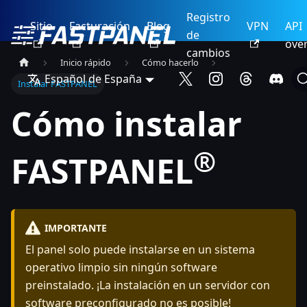
Registro
Sitio
Facturación
Blog
VPN
API
de
ove
cambios
Inicio rápido
Cómo hacerlo
Español de España
Instalar FASTPANEL
Cómo instalar
®
FASTPANEL
IMPORTANTE
El panel solo puede instalarse en un sistema
operativo limpio sin ningún software
preinstalado. ¡La instalación en un servidor con
software preconfigurado no es posible!