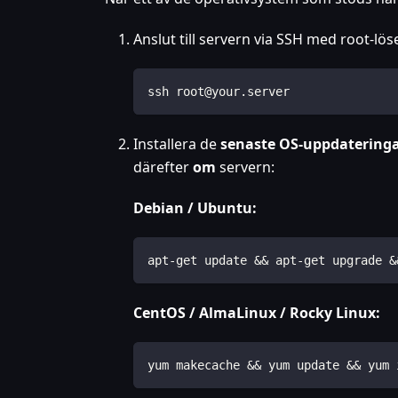
Anslut till servern via SSH med root-lö
ssh root@your.server
Installera de
senaste OS-uppdatering
därefter
om
servern:
Debian / Ubuntu:
apt-get update && apt-get upgrade &
CentOS / AlmaLinux / Rocky Linux:
yum makecache && yum update && yum 