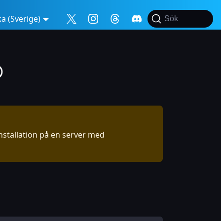
a (Sverige)
Sök
®
nstallation på en server med