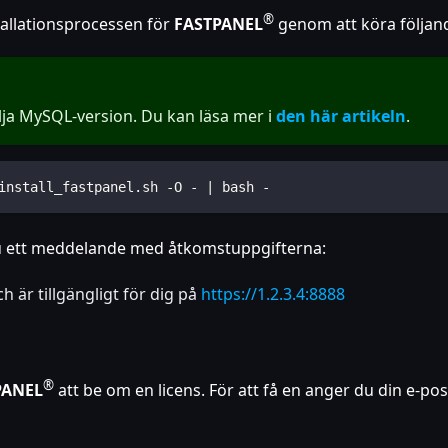
®
tallationsprocessen för
FASTPANEL
genom att köra följa
lja MySQL-version. Du kan läsa mer i
den här artikeln
.
install_fastpanel.sh -O - | bash -
 du ett meddelande med åtkomstuppgifterna:
h är tillgängligt för dig på
https://1.2.3.4:8888
®
PANEL
att be om en licens. För att få en anger du din e-p