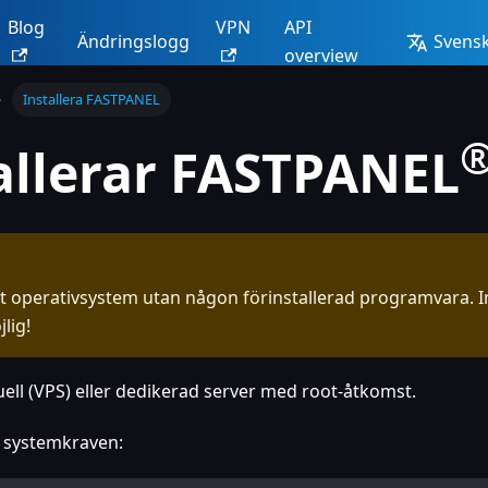
Blog
VPN
API
Ändringslogg
Svensk
overview
Installera FASTPANEL
allerar FASTPANEL
nt operativsystem utan någon förinstallerad programvara. I
lig!
uell (VPS) eller dedikerad server med root-åtkomst.
a systemkraven: