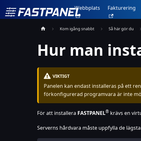
Webbplats
Fakturering
Kom igång snabbt
Så här gör du
Hur man inst
VIKTIGT
Panelen kan endast installeras på ett re
förkonfigurerad programvara är inte möj
®
För att installera
FASTPANEL
krävs en virt
Serverns hårdvara måste uppfylla de lägst