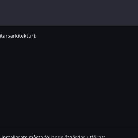
tarsarkitektur):
installerats måste följande åtgärder utföras: