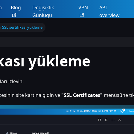
a
Blog
Değişiklik
VPN
API
Günlüğü
overview
r SSL sertifikası yükleme
ikası yükleme
arı izleyin:
tesinin site kartına gidin ve
"SSL Certificates"
menüsüne tık