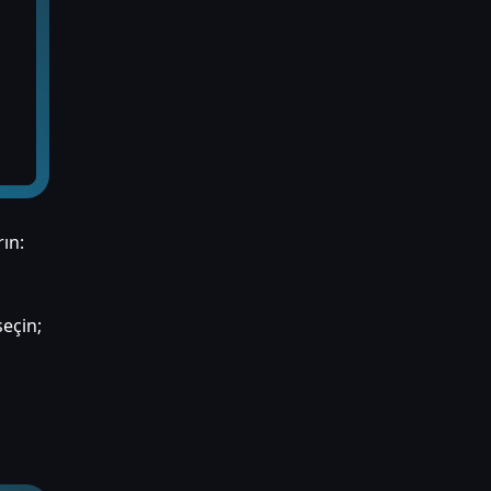
rın:
eçin;