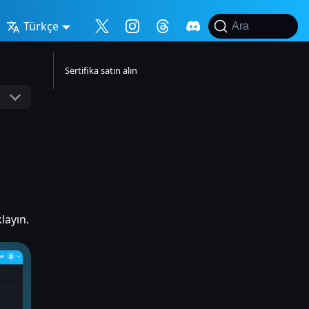
Türkçe
Ara
Sertifika satın alın
layın.