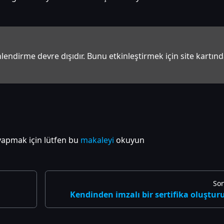
endirme devre dışıdır. Bunu etkinleştirmek için site kartınd
u yapmak için lütfen bu
makaleyi
okuyun
Son
Kendinden imzalı bir sertifika oluştur