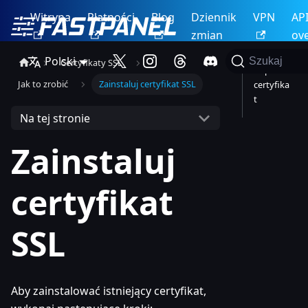
Witryna
Płatności
Blog
Dziennik
VPN
AP
zmian
ov
Polski
Szukaj
Certyfikaty SSL
Kup
Jak to zrobić
Zainstaluj certyfikat SSL
certyfika
t
Na tej stronie
Zainstaluj
certyfikat
SSL
Aby zainstalować istniejący certyfikat,