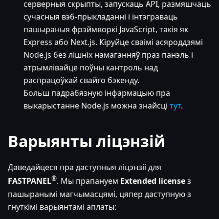
серверныя скрыпты, запускаць API, размяшчаць
сучасныя вэб-прыкладанні і інтэграваць
пашыраныя фрэймворкі JavaScript, такія як
Express або Next.js. Кіруйце сваімі асяроддзямі
Node.js без лішніх намаганняў праз панэль і
атрымлівайце поўны кантроль над
распрацоўкай свайго бэкенду.
Больш падрабязную інфармацыю пра
выкарыстанне Node.js можна знайсці
тут
.
Варыянты ліцэнзій
Даведайцеся пра даступныя ліцэнзіі для
®
FASTPANEL
. Мы прапануем
Extended license
з
пашыранымі магчымасцямі, цяпер даступную з
гнуткімі варыянтамі аплаты: