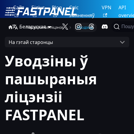
Сайт
Білінг
Blog
Спіс
VPN
API
змяненняў
overvi
Беларуская
Пошу
Пашыраныя ліцэнзіі
Уводзіны
На гэтай старонцы
Уводзіны ў
пашыраныя
ліцэнзіі
FASTPANEL