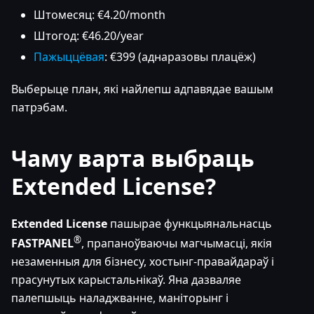
Штомесяц: €4.20/month
Штогод: €46.20/year
Пажыццёвая
: €399 (аднаразовы плацёж)
Выберыце план, які найлепш адпавядае вашым
патрэбам.
Чаму варта выбраць
Extended License?
Extended License
пашырае функцыянальнасць
®
FASTPANEL
, прапаноўваючы магчымасці, якія
незаменныя для бізнесу, хостынг-правайдараў і
прасунутых карыстальнікаў. Яна дазваляе
палепшыць наладжванне, маніторынг і