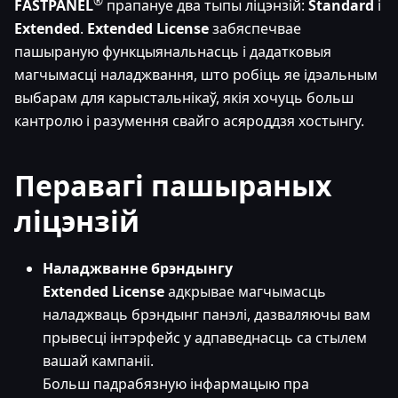
®
FASTPANEL
прапануе два тыпы ліцэнзій:
Standard
і
Extended
.
Extended License
забяспечвае
пашыраную функцыянальнасць і дадатковыя
магчымасці наладжвання, што робіць яе ідэальным
выбарам для карыстальнікаў, якія хочуць больш
кантролю і разумення свайго асяроддзя хостынгу.
Перавагі пашыраных
ліцэнзій
Наладжванне брэндынгу
Extended License
адкрывае магчымасць
наладжваць брэндынг панэлі, дазваляючы вам
прывесці інтэрфейс у адпаведнасць са стылем
вашай кампаніі.
Больш падрабязную інфармацыю пра