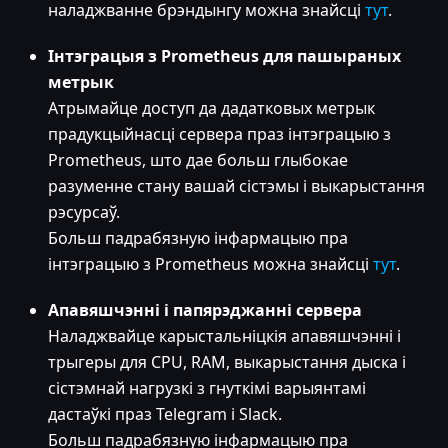
наладжванне брэндынгу можна знайсці
тут
.
Інтэграцыя з Prometheus для пашыраных
метрык
Атрымайце доступ да дадатковых метрык
прадукцыйнасці сервера праз інтэграцыю з
Prometheus, што дае больш глыбокае
разуменне стану вашай сістэмы і выкарыстання
рэсурсаў.
Больш падрабязную інфармацыю пра
інтэграцыю з Prometheus можна знайсці
тут
.
Апавяшчэнні і папярэджанні сервера
Наладжвайце карыстальніцкія апавяшчэнні і
трыгеры для CPU, RAM, выкарыстання дыска і
сістэмнай нагрузкі з гнуткімі варыянтамі
дастаўкі праз Telegram і Slack.
Больш падрабязную інфармацыю пра