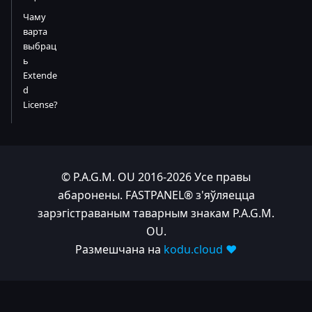
Чаму
варта
выбрац
ь
Extende
d
License?
© P.A.G.M. OU 2016-2026 Усе правы
абаронены. FASTPANEL® з'яўляецца
зарэгістраваным таварным знакам P.A.G.M.
OU.
Размешчана на
kodu.cloud ❤️