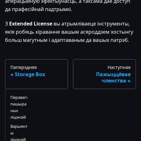
аперацыйную эфектыўнасць, а таксама дае доступ
да прафесійнай падтрымкі.
З
Extended License
вы атрымліваеце інструменты,
якія робяць кіраванне вашым асяроддзем хостынгу
больш магутным і адаптаваным да вашых патрэб.
Папярэдняя
Наступная
Storage Box
Пажыццёвае
членства
Перавагі
пашыра
ных
ліцэнзій
Варыянт
ы
ліцэнзій