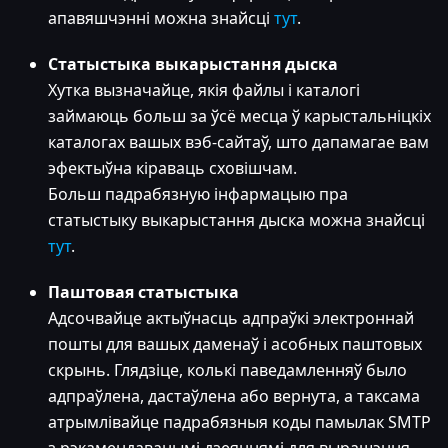
апавяшчэнні можна знайсці
тут
.
Статыстыка выкарыстання дыска
Хутка вызначайце, якія файлы і каталогі
займаюць больш за ўсё месца ў карыстальніцкіх
каталогах вашых вэб-сайтаў, што дапамагае вам
эфектыўна кіраваць сховішчам.
Больш падрабязную інфармацыю пра
статыстыку выкарыстання дыска можна знайсці
тут
.
Паштовая статыстыка
Адсочвайце актыўнасць адпраўкі электроннай
пошты для вашых даменаў і асобных паштовых
скрынь. Глядзіце, колькі паведамленняў было
адпраўлена, дастаўлена або вернута, а таксама
атрымлівайце падрабязныя коды памылак SMTP