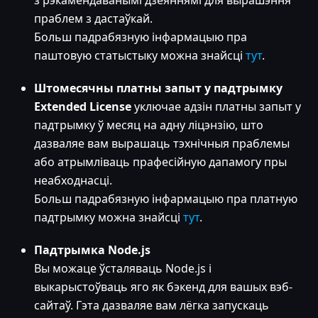
з рэкамендаванымі дзеяннямі для вырашэння
праблем з дастаўкай.
Больш падрабязную інфармацыю пра
паштовую статыстыку можна знайсці
тут
.
Штомесячны платны запыт у падтрымку
Extended License
уключае адзін платны запыт у
падтрымку ў месяц на адну ліцэнзію, што
дазваляе вам вырашаць тэхнічныя праблемы
або атрымліваць прафесійную дапамогу пры
неабходнасці.
Больш падрабязную інфармацыю пра платную
падтрымку можна знайсці
тут
.
Падтрымка Node.js
Вы можаце ўсталяваць Node.js і
выкарыстоўваць яго як бэкенд для вашых вэб-
сайтаў. Гэта дазваляе вам лёгка запускаць