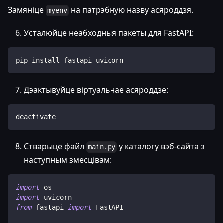
Замяніце
на патрэбную назву асяроддзя.
myenv
Усталюйце неабходныя пакеты для FastAPI:
pip install fastapi uvicorn
Дэактывуйце віртуальнае асяроддзе:
deactivate
Стварыце файл
у каталогу вэб-сайта з
main.py
наступным змесцівам:
import
 os
import
 uvicorn
from
 fastapi 
import
 FastAPI