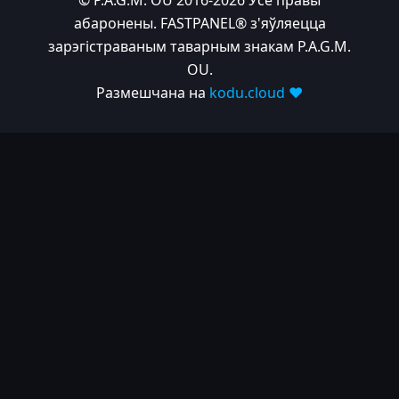
© P.A.G.M. OU 2016-2026 Усе правы
абаронены. FASTPANEL® з'яўляецца
зарэгістраваным таварным знакам P.A.G.M.
OU.
Размешчана на
kodu.cloud ❤️