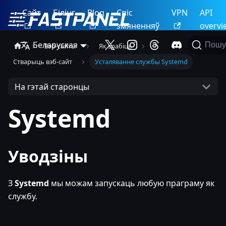
Сайт
Білінг
Blog
Спіс
VPN
API
змяненняў
overvi
Беларуская
Пошу
Вэб-сайты
Як зрабіць
Стварыць вэб-сайт
Усталяванне службы Systemd
На гэтай старонцы
Systemd
Уводзіны
З
Systemd
мы можам запускаць любую праграму як
службу.