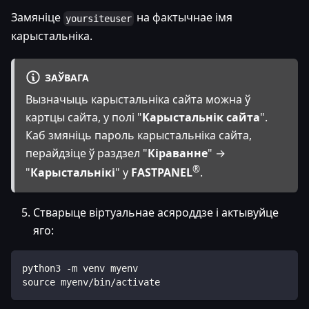
Замяніце
на фактычнае імя
yoursiteuser
карыстальніка.
ЗАЎВАГА
Вызначыць карыстальніка сайта можна ў
картцы сайта, у полі "
Карыстальнік сайта
".
Каб змяніць пароль карыстальніка сайта,
перайдзіце ў раздзел "
Кіраванне
" →
®
"
Карыстальнікі
" у
FASTPANEL
.
Стварыце віртуальнае асяроддзе і актывуйце
яго:
python3 -m venv myenv
source myenv/bin/activate