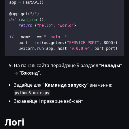
app 
=
 FastAPI
(
)
@app
.
get
(
"/"
)
def
read_root
(
)
:
return
{
"hello"
:
"world"
}
if
 __name__ 
==
"__main__"
:
    port 
=
int
(
os
.
getenv
(
"SERVICE_PORT"
,
8000
)
)
    uvicorn
.
run
(
app
,
 host
=
"0.0.0.0"
,
 port
=
port
)
На панэлі сайта перайдзіце ў раздзел “
Налады
”
→ “
Бэкенд
”.
Задайце для "
Каманда запуску
" значэнне:
python3 main.py
Захавайце і праверце вэб-сайт
Логі