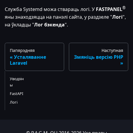
®
Служба Systemd можа ствараць логі. У
FASTPANEL
яны знаходзяцца на панэлі сайта, у раздзеле "
Логі
",
на ўкладцы "
Лог бэкенда
".
Папярэдняя
Наступная
Усталяванне
Змяніць версію PHP
Laravel
Уводзін
ы
FastAPI
Логі