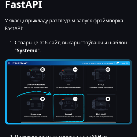
FastAPI
У якасці прыкладу разгледзім запуск фрэймворка
FastAPI:
Стварыце вэб-сайт, выкарыстоўваючы шаблон
"
Systemd
".
Падключыцеся да сервера праз SSH як