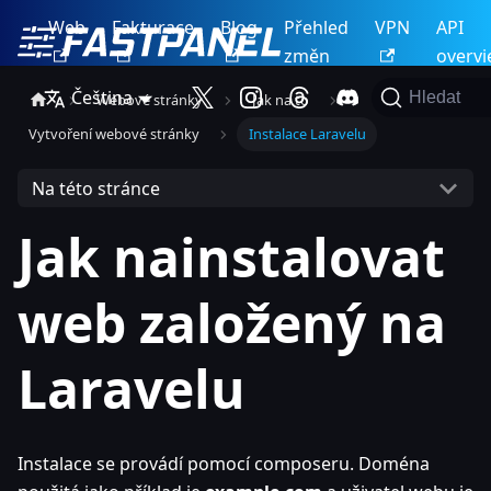
Web
Fakturace
Blog
Přehled
VPN
API
změn
overv
Čeština
Hledat
Webové stránky
Jak na to
Vytvoření webové stránky
Instalace Laravelu
Na této stránce
Jak nainstalovat
web založený na
Laravelu
Instalace se provádí pomocí composeru. Doména