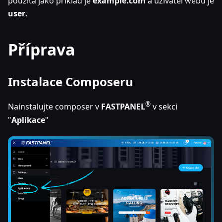
použitá jako příklad je
example.com
a uživatel webu je
user
.
Příprava
Instalace Composeru
®
Nainstalujte composer v
FASTPANEL
v sekci
"
Aplikace
"