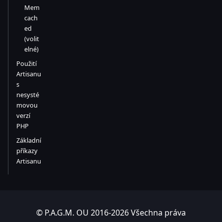
Mem
cach
ed
(volit
elné)
Použití
Artisanu
s
nesysté
movou
verzí
PHP
Základní
příkazy
Artisanu
© P.A.G.M. OU 2016-2026 Všechna práva