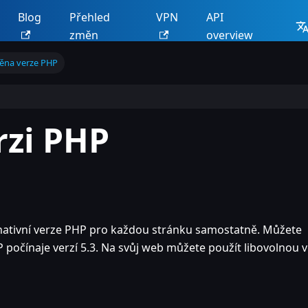
Blog
Přehled
VPN
API
změn
overview
ěna verze PHP
rzi PHP
ativní verze PHP pro každou stránku samostatně. Můžete
P počínaje verzí 5.3. Na svůj web můžete použít libovolnou v