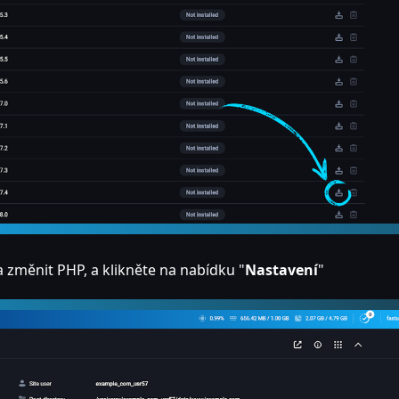
 změnit PHP, a klikněte na nabídku "
Nastavení
"