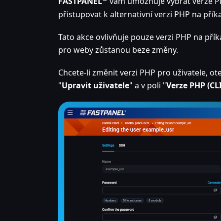
FASTPANEL
vám umožňuje vybrat verze P
přistupovat k alternativní verzi PHP na p
Tato akce ovlivňuje pouze verzi PHP na pří
pro weby zůstanou beze změny.
Chcete-li změnit verzi PHP pro uživatele, ot
"
Upravit uživatele
" a v poli "
Verze PHP (CLI