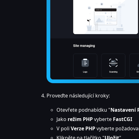
Proveďte následující kroky:
Otevřete podnabídku "
Nastavení 
Jako
režim PHP
vyberte
FastCGI
V poli
Verze PHP
vyberte požadovan
Klikněte na tlačítko "
Uložit
".