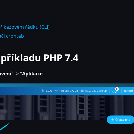
příkazovém řádku (CLI)
ači crontab
příkladu PHP 7.4
avení
" -> "
Aplikace
"