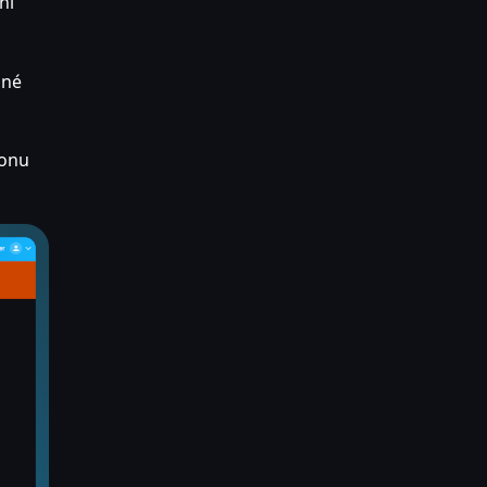
ní
ané
konu