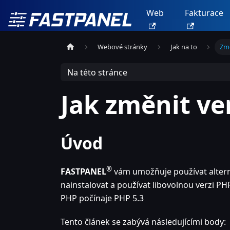
Web
Fakturace
Webové stránky
Jak na to
Zm
Na této stránce
Jak změnit ve
Úvod
®
FASTPANEL
vám umožňuje používat altern
nainstalovat a používat libovolnou verzi PH
PHP počínaje PHP 5.3
Tento článek se zabývá následujícími body: