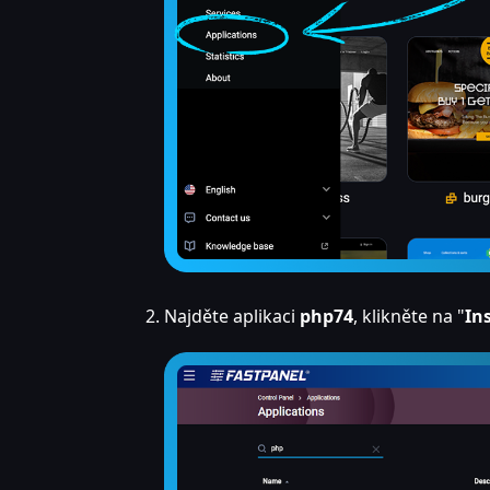
Najděte aplikaci
php74
, klikněte na "
In