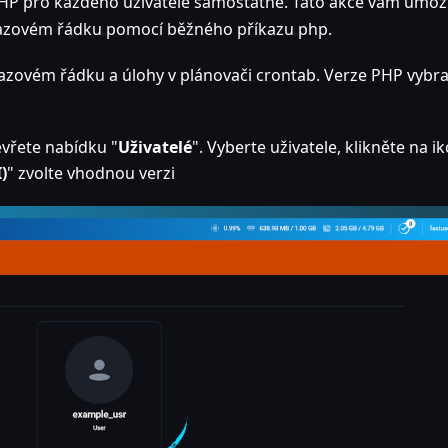
HP pro každého uživatele samostatně. Tato akce vám umož
říkazovém řádku pomocí běžného příkazu php.
kazovém řádku a úlohy v plánovači crontab. Verze PHP vybr
evřete nabídku "
Uživatelé
". Vyberte uživatele, klikněte na i
)
" zvolte vhodnou verzi