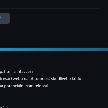
p, html a .htaccess
dresáři webu na přítomnost škodlivého kódu
a potenciální zranitelnosti
ní