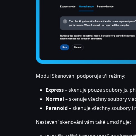
Modul Skenování podporuje tři režimy:
Express
– skenuje pouze soubory js, ph
Normal
– skenuje všechny soubory v a
Paranoid
– skenuje všechny soubory i n
Nastavení skenování vám také umožňuje:
vyloučit určité typy souborů ze skenová