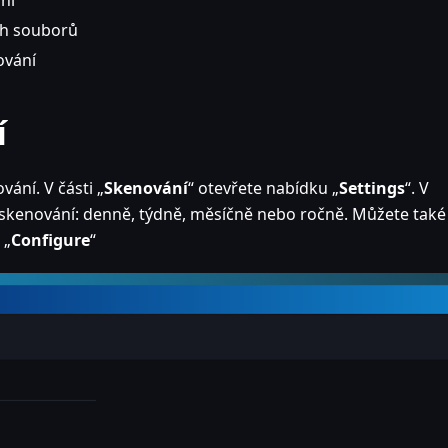
ch souborů
ování
í
ání. V části „
Skenování
“ otevřete nabídku „
Settings
“. V
skenování: denně, týdně, měsíčně nebo ročně. Můžete také
 „
Configure
“