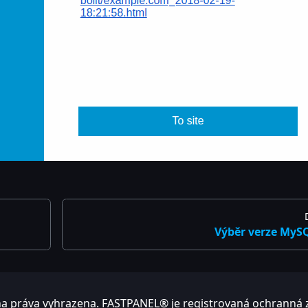
Výběr verze MyS
a práva vyhrazena. FASTPANEL® je registrovaná ochranná 