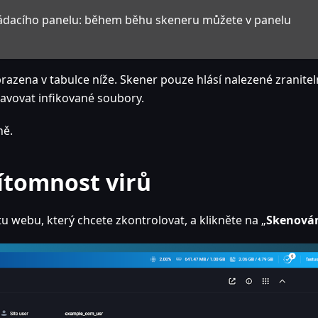
ládacího panelu: během běhu skeneru můžete v panelu
azena v tabulce níže. Skener pouze hlásí nalezené zranitel
avovat infikované soubory.
ně.
ítomnost virů
tu webu, který chcete zkontrolovat, a klikněte na „
Skenová