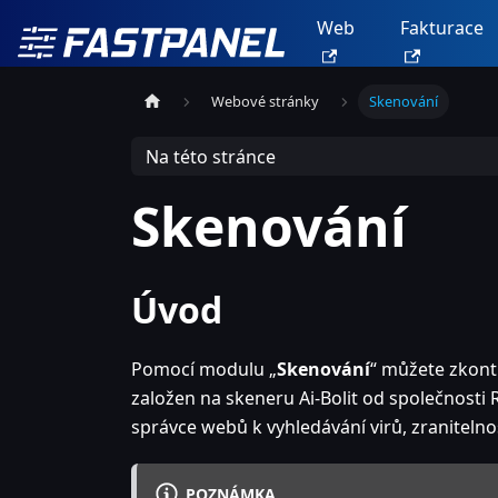
Web
Fakturace
Webové stránky
Skenování
Na této stránce
Skenování
Úvod
Pomocí modulu „
Skenování
“ můžete zkont
založen na skeneru Ai-Bolit od společnosti 
správce webů k vyhledávání virů, zranitelno
POZNÁMKA