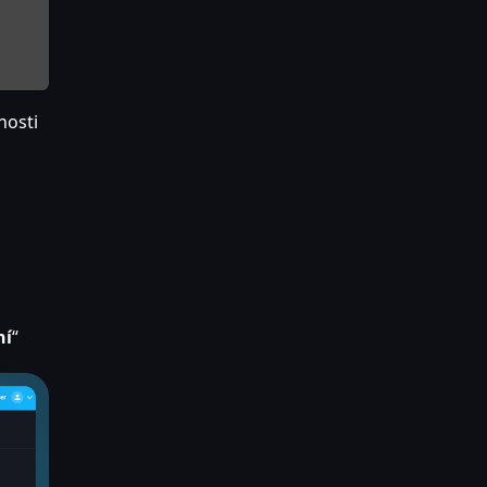
nosti
ní
“