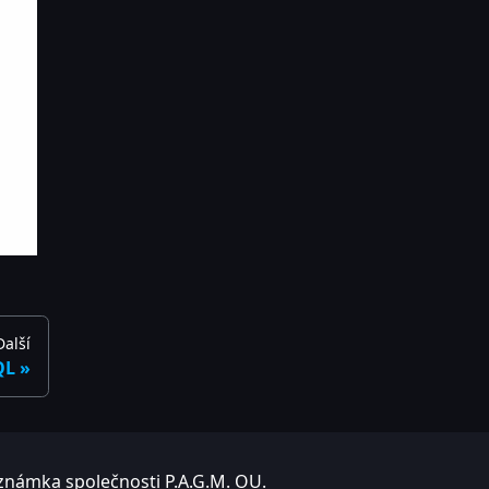
Další
QL
známka společnosti P.A.G.M. OU.