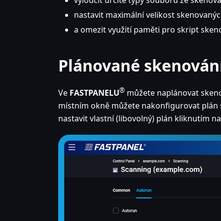
nastavit maximální velikost skenovaný
a omezit využití paměti pro skript sken
Plánované skenován
®
Ve
FASTPANELU
můžete naplánovat skenov
místním okně můžete nakonfigurovat plán 
nastavit vlastní (libovolný) plán kliknutím na