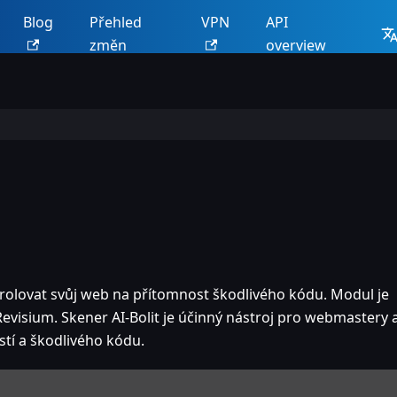
Blog
Přehled
VPN
API
změn
overview
rolovat svůj web na přítomnost škodlivého kódu. Modul je
Revisium. Skener AI-Bolit je účinný nástroj pro webmastery 
stí a škodlivého kódu.