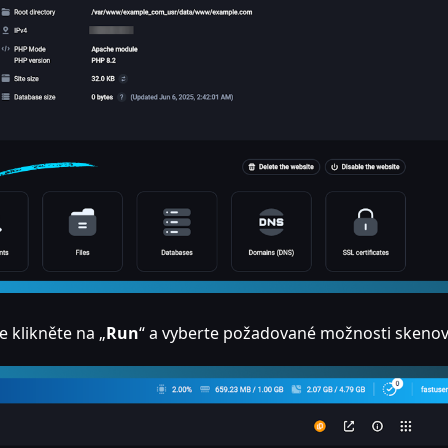
e klikněte na „
Run
“ a vyberte požadované možnosti skenov