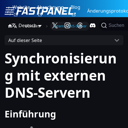
Website
Abrechnung
Blog
Änderungsprotoko
Deutsch
Suchen
Domains
Externe DNS-Server
Auf dieser Seite
Synchronisierun
g mit externen
DNS-Servern
Einführung