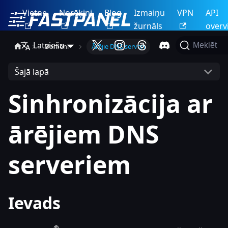
Vietne
Norēķini
Blog
Izmaiņu
VPN
API
žurnāls
overv
Latviešu
Meklēt
Domēni
Ārējie DNS serveri
Šajā lapā
Sinhronizācija ar
ārējiem DNS
serveriem
Ievads