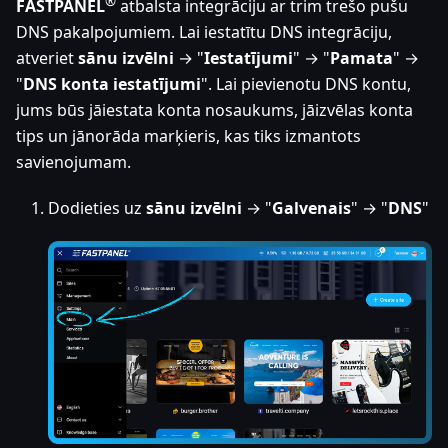
®
FASTPANEL
atbalsta integrāciju ar trim trešo pušu
DNS pakalpojumiem. Lai iestatītu DNS integrāciju,
atveriet
sānu izvēlni
→ "
Iestatījumi
" → "
Pamata
" →
"
DNS konta iestatījumi
". Lai pievienotu DNS kontu,
jums būs jāiestata konta nosaukums, jāizvēlas konta
tips un jānorāda marķieris, kas tiks izmantots
savienojumam.
Dodieties uz
sānu izvēlni
→ "
Galvenais
" → "
DNS
"