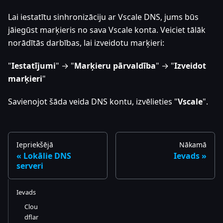
Lai iestatītu sinhronizāciju ar Vscale DNS, jums būs
jāiegūst marķieris no sava Vscale konta. Veiciet tālāk
norādītās darbības, lai izveidotu marķieri:
"
Iestatījumi
" → "
Marķieru pārvaldība
" → "
Izveidot
marķieri
"
Savienojot šāda veida DNS kontu, izvēlieties "
Vscale
".
Iepriekšējā
Nākamā
Lokālie DNS
Ievads
serveri
Ievads
Clou
dflar