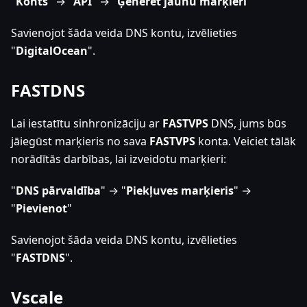
"
Konts
" → "
API
" → "
Ģenerēt jaunu marķieri
"
Savienojot šāda veida DNS kontu, izvēlieties
"
DigitalOcean
".
FASTDNS
Lai iestatītu sinhronizāciju ar
FASTVPS
DNS, jums būs
jāiegūst marķieris no sava
FASTVPS
konta. Veiciet tālāk
norādītās darbības, lai izveidotu marķieri:
"
DNS pārvaldība
" → "
Piekļuves marķieris
" →
"
Pievienot
"
Savienojot šāda veida DNS kontu, izvēlieties
"
FASTDNS
".
Vscale