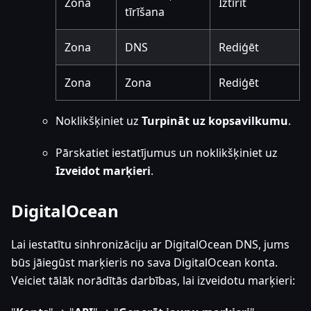
Zona
Iztīrīt
tīrīšana
Zona
DNS
Rediģēt
Zona
Zona
Rediģēt
Noklikšķiniet uz
Turpināt uz kopsavilkumu
.
Pārskatiet iestatījumus un noklikšķiniet uz
Izveidot marķieri
.
DigitalOcean
Lai iestatītu sinhronizāciju ar DigitalOcean DNS, jums
būs jāiegūst marķieris no sava DigitalOcean konta.
Veiciet tālāk norādītās darbības, lai izveidotu marķieri: