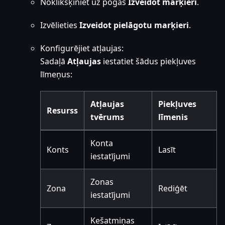
Noklikšķiniet uz pogas
Izveidot marķieri
.
Izvēlieties
Izveidot pielāgotu marķieri
.
Konfigurējiet atļaujas:
Sadaļā
Atļaujas
iestatiet šādus piekļuves
līmeņus:
Atļaujas
Piekļuves
Resurss
tvērums
līmenis
Konta
Konts
Lasīt
iestatījumi
Zonas
Zona
Rediģēt
iestatījumi
Kešatmiņas