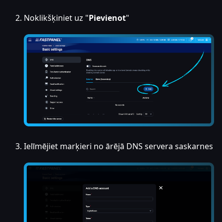
Noklikšķiniet uz "
Pievienot
"
Ielīmējiet marķieri no ārējā DNS servera saskarnes