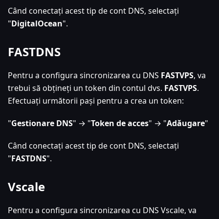
Când conectați acest tip de cont DNS, selectați
"
DigitalOcean
".
FASTDNS
Pentru a configura sincronizarea cu DNS
FASTVPS
, va
trebui să obțineți un token din contul dvs.
FASTVPS
.
Efectuați următorii pași pentru a crea un token:
"
Gestionare DNS
" → "
Token de acces
" → "
Adăugare
"
Când conectați acest tip de cont DNS, selectați
"
FASTDNS
".
Vscale
Pentru a configura sincronizarea cu DNS Vscale, va