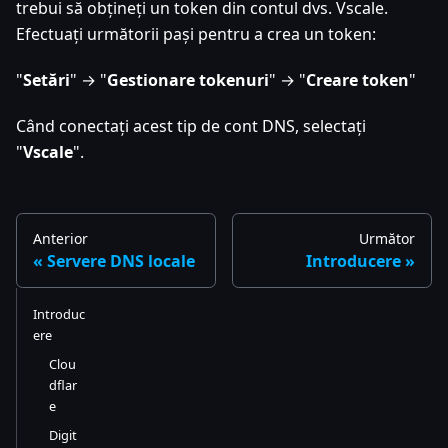
trebui să obțineți un token din contul dvs. Vscale.
Efectuați următorii pași pentru a crea un token:
"
Setări
" → "
Gestionare tokenuri
" → "
Creare token
"
Când conectați acest tip de cont DNS, selectați
"
Vscale
".
Anterior
Următor
Servere DNS locale
Introducere
Introduc
ere
Clou
dflar
e
Digit