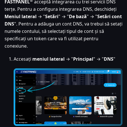
®
FASTPANEL
acceptă integrarea cu trei servicii DNS
terțe. Pentru a configura integrarea DNS, deschideți
Meniul lateral
→ "
Setări
" → "
De bază
" → "
Setări cont
DNS
". Pentru a adăuga un cont DNS, va trebui să setați
numele contului, să selectați tipul de cont și să
specificați un token care va fi utilizat pentru
conexiune.
Accesați
meniul lateral
→ "
Principal
" → "
DNS
"