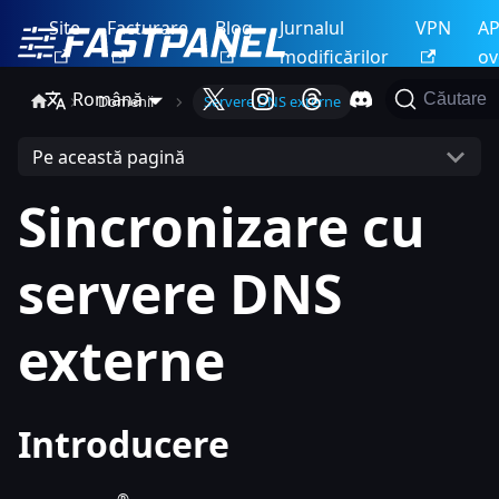
Site
Facturare
Blog
Jurnalul
VPN
AP
modificărilor
ov
Română
Căutare
Domenii
Servere DNS externe
Pe această pagină
Sincronizare cu
servere DNS
externe
Introducere