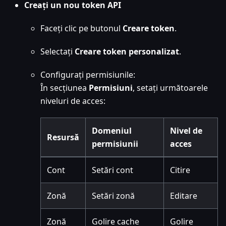
Creați un nou token API
Faceți clic pe butonul
Creare token
.
Selectați
Creare token personalizat
.
Configurați permisiunile:
În secțiunea
Permisiuni
, setați următoarele
niveluri de acces:
Domeniul
Nivel de
Resursă
permisiunii
acces
Cont
Setări cont
Citire
Zonă
Setări zonă
Editare
Zonă
Golire cache
Golire