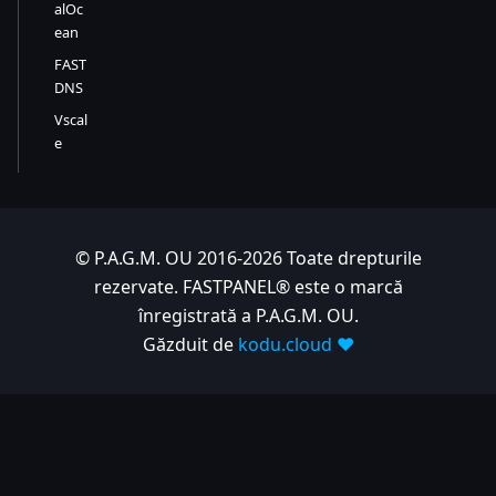
alOc
ean
FAST
DNS
Vscal
e
© P.A.G.M. OU 2016-2026 Toate drepturile
rezervate. FASTPANEL® este o marcă
înregistrată a P.A.G.M. OU.
Găzduit de
kodu.cloud ❤️