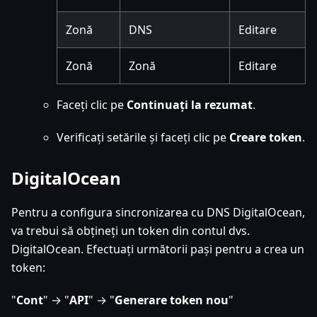
Zonă
DNS
Editare
Zonă
Zonă
Editare
Faceți clic pe
Continuați la rezumat
.
Verificați setările și faceți clic pe
Creare token
.
DigitalOcean
Pentru a configura sincronizarea cu DNS DigitalOcean,
va trebui să obțineți un token din contul dvs.
DigitalOcean. Efectuați următorii pași pentru a crea un
token:
"
Cont
" → "
API
" → "
Generare token nou
"