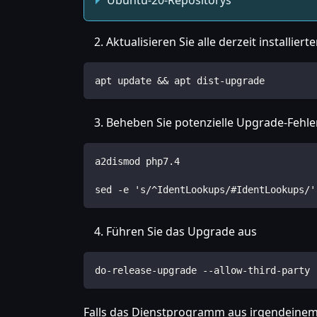
Ubuntu-20-Repositorys
Aktualisieren Sie alle derzeit installie
apt update && apt dist-upgrade
Beheben Sie potenzielle Upgrade-Fehle
a2dismod php7.4
sed -e 's/^IdentLookups/#IdentLookups/'
Führen Sie das Upgrade aus
do-release-upgrade --allow-third-party
Falls das Dienstprogramm aus irgendeinem G