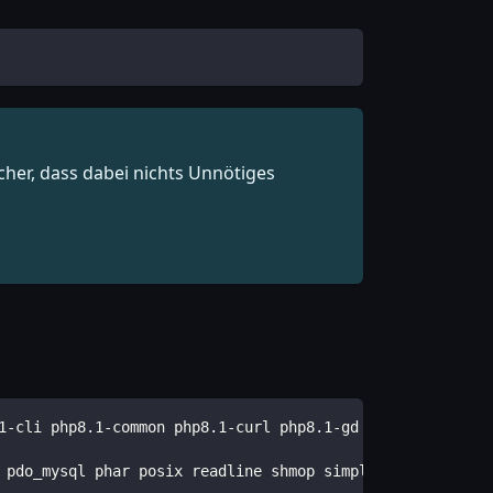
cher, dass dabei nichts Unnötiges
1-cli php8.1-common php8.1-curl php8.1-gd php8.1-mbstrin
 pdo_mysql phar posix readline shmop simplexml sockets s