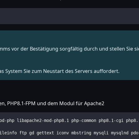
ms vor der Bestätigung sorgfältig durch und stellen Sie si
as System Sie zum Neustart des Servers auffordert.
ulen, PHP8.1-FPM und dem Modul für Apache2
od-php libapache2-mod-php8.1 php-common php8.1-cgi php8.
ileinfo ftp gd gettext iconv mbstring mysqli mysqlnd pdo