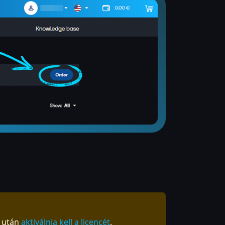
e után
aktiválnia kell a licencét
.