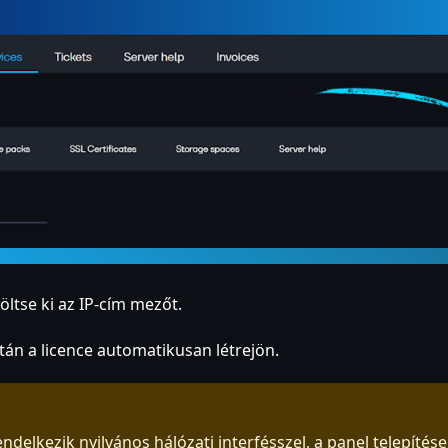
öltse ki az IP-cím mezőt.
n a licence automatikusan létrejön.
delkezik nyilvános hálózati interfésszel, a panel telepítés