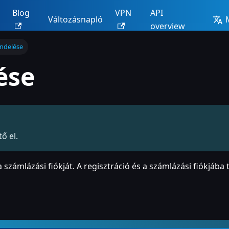
Blog
VPN
API
Változásnapló
overview
endelése
ése
ő el.
a számlázási fiókját. A regisztráció és a számlázási fiókjáb