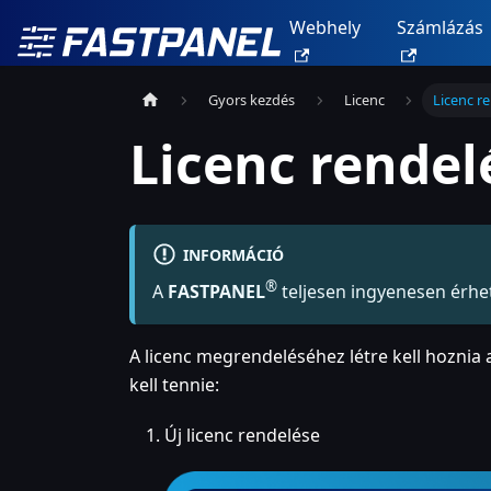
Webhely
Számlázás
Gyors kezdés
Licenc
Licenc r
Licenc rendel
INFORMÁCIÓ
®
A
FASTPANEL
teljesen ingyenesen érhet
A licenc megrendeléséhez létre kell hoznia 
kell tennie:
Új licenc rendelése