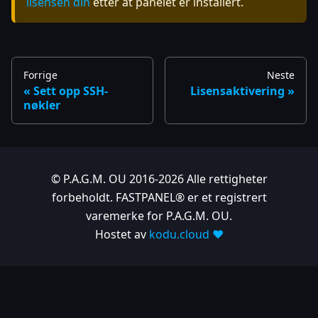
lisensen din
etter at panelet er installert.
Forrige
Neste
Sett opp SSH-
Lisensaktivering
nøkler
© P.A.G.M. OU 2016-2026 Alle rettigheter
forbeholdt. FASTPANEL® er et registrert
varemerke for P.A.G.M. OU.
Hostet av
kodu.cloud ❤️