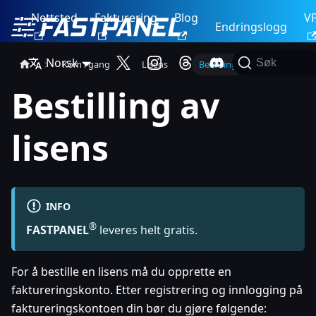
Nettsted
Fakturering
Blog
V
Endringslogg
Norsk
Søk
Kom i gang
Lisens
Bestilling av lisens
Bestilling av
lisens
INFO
®
FASTPANEL
leveres helt gratis.
For å bestille en lisens må du opprette en
faktureringskonto. Etter registrering og innlogging på
faktureringskontoen din bør du gjøre følgende: