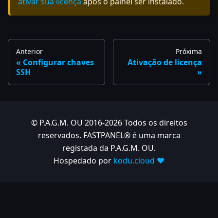
ativar sua licença
após o painel ser instalado.
Anterior
Próxima
Configurar chaves
Ativação de licença
SSH
© P.A.G.M. OU 2016-2026 Todos os direitos
reservados. FASTPANEL® é uma marca
registada da P.A.G.M. OU.
Hospedado por
kodu.cloud ❤️