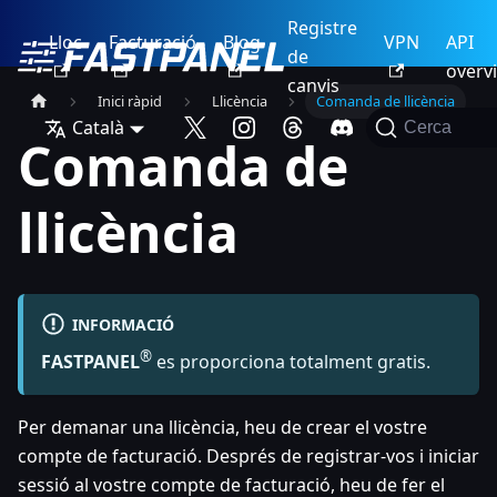
Registre
Lloc
Facturació
Blog
VPN
API
de
overv
canvis
Inici ràpid
Llicència
Comanda de llicència
Català
Cerca
Comanda de
llicència
INFORMACIÓ
®
FASTPANEL
es proporciona totalment gratis.
Per demanar una llicència, heu de crear el vostre
compte de facturació. Després de registrar-vos i iniciar
sessió al vostre compte de facturació, heu de fer el