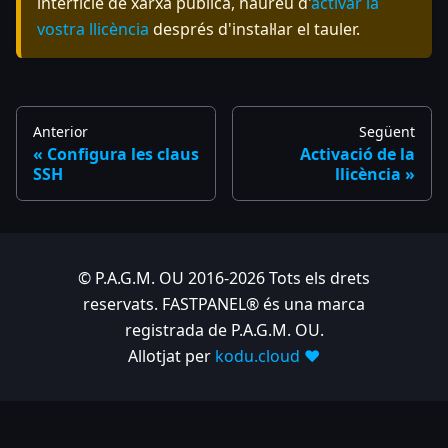
interfície de xarxa pública, haureu d'
activar la
vostra llicència
després d'instal·lar el tauler.
Anterior
Següent
Configura les claus
Activació de la
SSH
llicència
© P.A.G.M. OU 2016-2026 Tots els drets
reservats. FASTPANEL® és una marca
registrada de P.A.G.M. OU.
Allotjat per
kodu.cloud ❤️