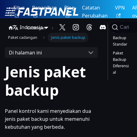
Situs
Penagihan
Blog
Catatan
VPN
A
Perubahan
o
Indonesia
Cari
Cadangan
Paket
Paket cadangan
Jenis paket backup
Backup
Standar
Di halaman ini
Paket
Backup
Jenis paket
Diferensi
al
backup
Panel kontrol kami menyediakan dua
jenis paket backup untuk memenuhi
kebutuhan yang berbeda.