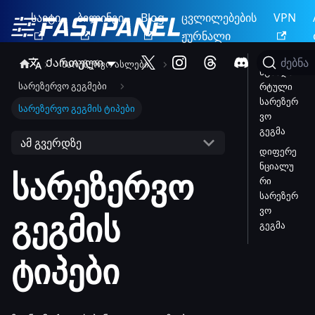
საიტი
ბილინგი
Blog
ცვლილებების
VPN
ჟურნალი
Ქართული
ძებნა
სარეზერვო ასლები
სტანდა
სარეზერვო გეგმები
რტული
სარეზერ
სარეზერვო გეგმის ტიპები
ვო
გეგმა
ამ გვერდზე
დიფერე
ნციალუ
სარეზერვო
რი
სარეზერ
ვო
გეგმის
გეგმა
ტიპები