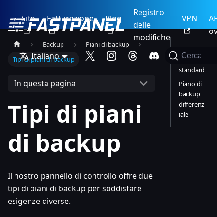
Registro
Sito
Fatturazione
Blog
VPN
AP
delle
ov
modifiche
Backup
Piani di backup
Piano di
Italiano
Cerca
Tipi di piani di backup
backup
standard
In questa pagina
Piano di
backup
Tipi di piani
differenz
iale
di backup
Il nostro pannello di controllo offre due
tipi di piani di backup per soddisfare
esigenze diverse.