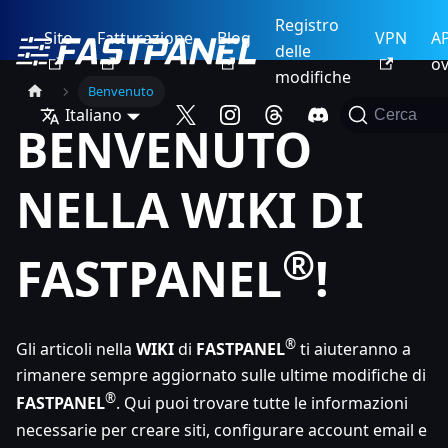
Registro
Sito
Fatturazione
Blog
VPN
AP
delle
ov
modifiche
Benvenuto
Italiano
Cerca
BENVENUTO
NELLA WIKI DI
®
FASTPANEL
!
®
Gli articoli nella
WIKI
di
FASTPANEL
ti aiuteranno a
rimanere sempre aggiornato sulle ultime modifiche di
®
FASTPANEL
. Qui puoi trovare tutte le informazioni
necessarie per creare siti, configurare account email e