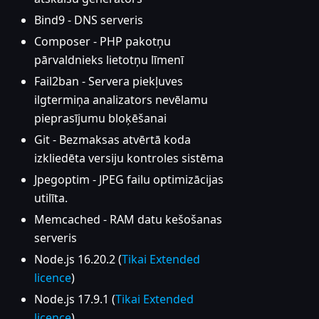
Bind9 - DNS serveris
Composer - PHP pakotņu
pārvaldnieks lietotņu līmenī
Fail2ban - Servera piekļuves
ilgtermiņa analizators nevēlamu
pieprasījumu bloķēšanai
Git - Bezmaksas atvērtā koda
izkliedēta versiju kontroles sistēma
Jpegoptim - JPEG failu optimizācijas
utilīta.
Memcached - RAM datu kešošanas
serveris
Node.js 16.20.2 (
Tikai Extended
licence
)
Node.js 17.9.1 (
Tikai Extended
licence
)