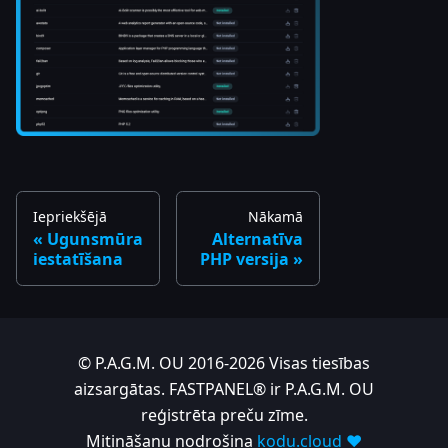
Iepriekšējā
Nākamā
Ugunsmūra
Alternatīva
iestatīšana
PHP versija
© P.A.G.M. OU 2016-2026 Visas tiesības
aizsargātas. FASTPANEL® ir P.A.G.M. OU
reģistrēta preču zīme.
Mitināšanu nodrošina
kodu.cloud ❤️