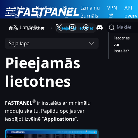
Vietne
Norēķini
Blog
Izmaiņu
VPN
API
žurnāls
overv
Latviešu
Meklēt
Lietotnes
Pieejamās lietotnes
Kādas
lietotnes
Šajā lapā
var
instalēt?
Pieejamās
lietotnes
®
FASTPANEL
ir instalēts ar minimālu
moduļu skaitu. Papildu opcijas var
iespējot izvēlnē "
Applications
".