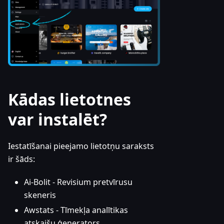
Kādas lietotnes
var instalēt?
Iestatīšanai pieejamo lietotņu saraksts
ir šāds:
Ai-Bolit - Revisium pretvīrusu
skeneris
Awstats - Tīmekļa analītikas
atskaišu ģenerators