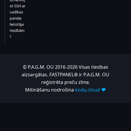
ot SSH ar
vadības
paneļa
lietotāja
tiesībām
?
© P.A.G.M. OU 2016-2026 Visas tiesības
aizsargātas. FASTPANEL® ir P.A.G.M. OU
reģistrēta preču zīme.
Mitināšanu nodrošina
kodu.cloud ❤️