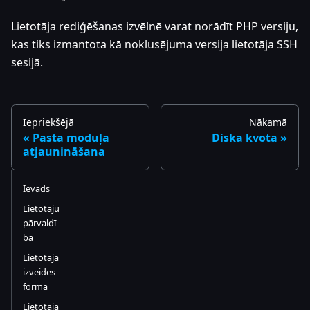
Lietotāja rediģēšanas izvēlnē varat norādīt PHP versiju,
kas tiks izmantota kā noklusējuma versija lietotāja SSH
sesijā.
Iepriekšējā
Nākamā
Pasta moduļa
Diska kvota
atjaunināšana
Ievads
Lietotāju
pārvaldī
ba
Lietotāja
izveides
forma
Lietotāja