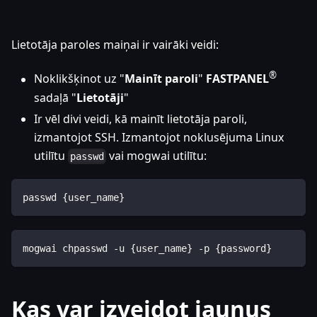
Lietotāja paroles maiņai ir vairāki veidi:
®
Noklikšķinot uz "
Mainīt paroli
"
FASTPANEL
sadaļā "
Lietotāji
"
Ir vēl divi veidi, kā mainīt lietotāja paroli,
izmantojot SSH. Izmantojot noklusējuma Linux
utilītu
vai mogwai utilītu:
passwd
passwd {user_name}
mogwai chpasswd -u {user_name} -p {password}
Kas var izveidot jaunus