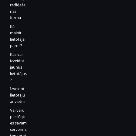
rediģēša
nas
forma
Kā
mainīt
lietotāja
paroli?
Kas var
izveidot
jaunus
lietotājus
?
Izveidot
lietotāju
ar vietni
Vai varu
pieslēgti
es savam
serverim,
izmantoj