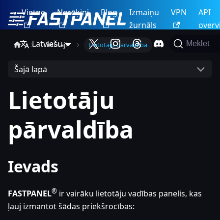
Vietne
Norēķini
Blog
Izmaiņu
VPN
API
žurnāls
overv
Latviešu
Meklēt
Lietotāji
Lietotāju pārvaldība
Šajā lapā
Lietotāju
pārvaldība
Ievads
®
FASTPANEL
ir vairāku lietotāju vadības panelis, kas
ļauj izmantot šādas priekšrocības: