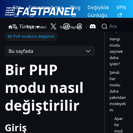
Site
Faturalandırma
Blog
Değişiklik
VPN
Günlüğü
Türkçe
Ara
Web siteleri
Nasıl Yapılır
Giriş
Bir PHP modunu değiştirin
Hangi
modu
Bu sayfada
seçmek
daha
Bir PHP
iyidir?
Şimdi
her
modu nasıl
modu
daha
yakından
değiştirilir
inceleyeli
m.
Apac
Giriş
he
mod