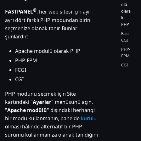
ülü
®
olara
FASTPANEL
, her web sitesi için ayrı
k
ayrı dört farklı PHP modundan birini
PHP
seçmenize olanak tanır. Bunlar
Fast
şunlardır:
CGI
PHP-
Apache modülü olarak PHP
FPM
PHP-FPM
CGI
FCGI
CGI
PHP modunu seçmek için Site
kartındaki "
Ayarlar
" menüsünü açın.
"
Apache modülü
" dışındaki herhangi
bir modu kullanmanın, panelde
kurulu
olması hâlinde alternatif bir PHP
sürümü kullanmanıza olanak tanıdığını