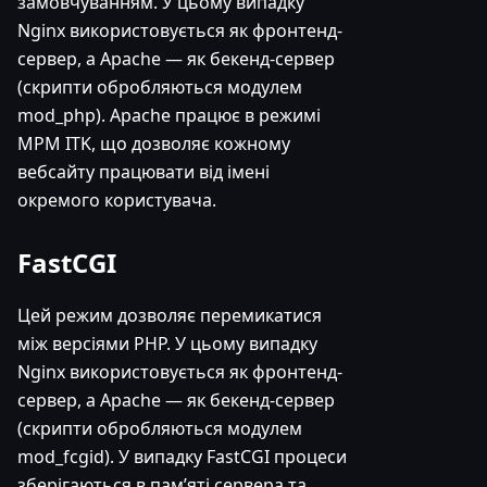
замовчуванням. У цьому випадку
Nginx використовується як фронтенд-
сервер, а Apache — як бекенд-сервер
(скрипти обробляються модулем
mod_php). Apache працює в режимі
MPM ITK, що дозволяє кожному
вебсайту працювати від імені
окремого користувача.
FastCGI
Цей режим дозволяє перемикатися
між версіями PHP. У цьому випадку
Nginx використовується як фронтенд-
сервер, а Apache — як бекенд-сервер
(скрипти обробляються модулем
mod_fcgid). У випадку FastCGI процеси
зберігаються в пам’яті сервера та