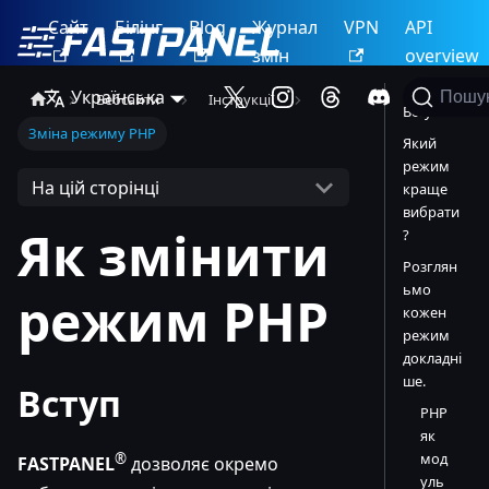
Сайт
Білінг
Blog
Журнал
VPN
API
змін
overview
Українська
Пошу
Вебсайти
Інструкції
Вступ
Зміна режиму PHP
Який
режим
На цій сторінці
краще
вибрати
Як змінити
?
Розглян
ьмо
режим PHP
кожен
режим
докладні
ше.
Вступ
PHP
як
мод
®
FASTPANEL
дозволяє окремо
уль