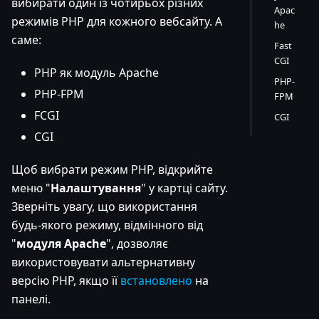
вибирати один із чотирьох різних
Apac
режимів PHP для кожного вебсайту. А
he
саме:
Fast
CGI
PHP як модуль Apache
PHP-
PHP-FPM
FPM
FCGI
CGI
CGI
Щоб вибрати режим PHP, відкрийте
меню "
Налаштування
" у картці сайту.
Зверніть увагу, що використання
будь-якого режиму, відмінного від
"
модуля Apache
", дозволяє
використовувати альтернативну
версію PHP, якщо її
встановлено
на
панелі.