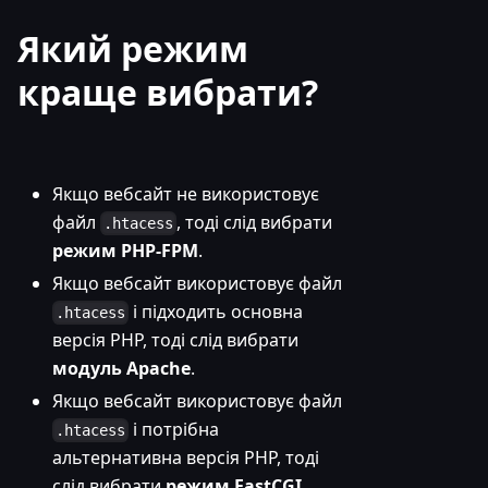
Який режим
краще вибрати?
Якщо вебсайт не використовує
файл
, тоді слід вибрати
.htacess
режим PHP-FPM
.
Якщо вебсайт використовує файл
і підходить основна
.htacess
версія PHP, тоді слід вибрати
модуль Apache
.
Якщо вебсайт використовує файл
і потрібна
.htacess
альтернативна версія PHP, тоді
слід вибрати
режим FastCGI
.