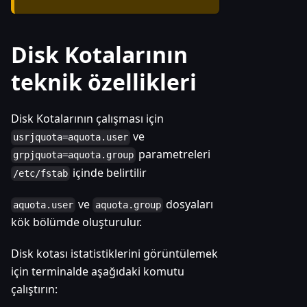
Disk Kotalarının
teknik özellikleri
Disk Kotalarının çalışması için
ve
usrjquota=aquota.user
parametreleri
grpjquota=aquota.group
içinde belirtilir
/etc/fstab
ve
dosyaları
aquota.user
aquota.group
kök bölümde oluşturulur.
Disk kotası istatistiklerini görüntülemek
için terminalde aşağıdaki komutu
çalıştırın: