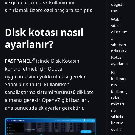
ve gruplar için disk kullanımını
değiştir
sınırlamak üzere özel araçlara sahiptir.
me
Web
sitesi
Disk kotası nasıl
oluşturm
a
ayarlanır?
sihirbazı
nda Disk
Kotası
®
FASTPANEL
içinde Disk Kotasını
ayarlama
kontrol etmek için Quota
Bir
uygulamasının yüklü olması gerekir.
kullanıcı
Sanal bir sunucu kullanırken
nın
kullandığ
sanallaştırma sistemi türünüzü dikkate
ı alan
almanız gerekir. OpenVZ gibi bazıları,
miktarı
ana sunucuda ek ayarlar gerektirir.
ne
sıklıkla
kontrol
edilir?