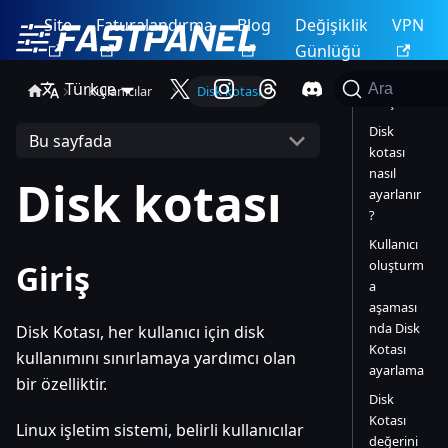
Site
Faturalandırma
Blog
Değişiklik
VPN
Günlüğü
Türkçe
Ara
Kullanıcılar
Disk kotası
Giriş
Disk
Bu sayfada
kotası
nasıl
Disk kotası
ayarlanır
?
Kullanıcı
oluşturm
Giriş
a
aşaması
nda Disk
Disk Kotası, her kullanıcı için disk
Kotası
kullanımını sınırlamaya yardımcı olan
ayarlama
bir özelliktir.
Disk
Kotası
Linux işletim sistemi, belirli kullanıcılar
değerini