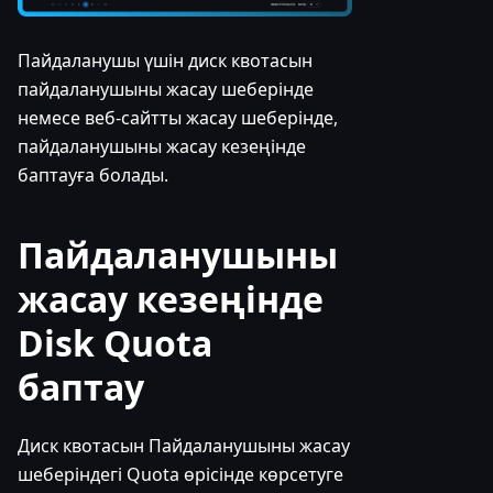
Пайдаланушы үшін диск квотасын
пайдаланушыны жасау шеберінде
немесе веб-сайтты жасау шеберінде,
пайдаланушыны жасау кезеңінде
баптауға болады.
Пайдаланушыны
жасау кезеңінде
Disk Quota
баптау
Диск квотасын Пайдаланушыны жасау
шеберіндегі Quota өрісінде көрсетуге