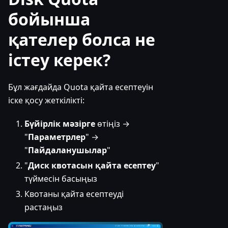
бойынша
қателер болса не
істеу керек?
Бұл жағдайда Quota қайта есептеуін
іске қосу жеткілікті:
Бүйірлік мәзірге
өтіңіз →
"
Параметрлер
" →
"
Пайдаланушылар
"
"
Диск квотасын қайта есептеу
"
түймесін басыңыз
Квотаны қайта есептеуді
растаңыз