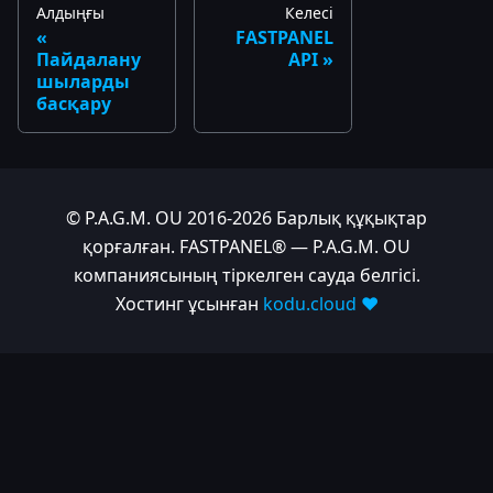
Алдыңғы
Келесі
FASTPANEL
Пайдалану
API
шыларды
басқару
© P.A.G.M. OU 2016-2026 Барлық құқықтар
қорғалған. FASTPANEL® — P.A.G.M. OU
компаниясының тіркелген сауда белгісі.
Хостинг ұсынған
kodu.cloud ❤️