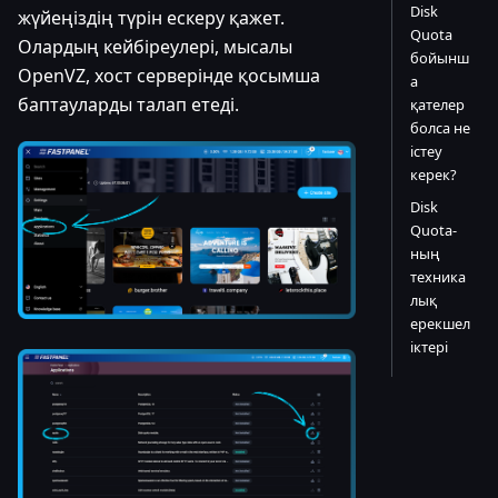
Disk
жүйеңіздің түрін ескеру қажет.
Quota
Олардың кейбіреулері, мысалы
бойынш
OpenVZ, хост серверінде қосымша
а
баптауларды талап етеді.
қателер
болса не
істеу
керек?
Disk
Quota-
ның
техника
лық
ерекшел
іктері