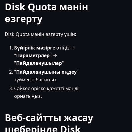
Disk Quota мәнін
өзгерту
Disk Quota мәнін өзгерту үшін:
Бүйірлік мәзірге
өтіңіз →
"
Параметрлер
" →
"
Пайдаланушылар
"
"
Пайдаланушыны өңдеу
"
түймесін басыңыз
Сәйкес өріске қажетті мәнді
орнатыңыз.
Веб-сайтты жасау
шеберінде Disk