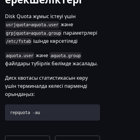
Disk Quota жұмыс істеуі үшін
және
usrjquota=aquota.user
параметрлері
grpjquota=aquota.group
ішінде көрсетіледі
/etc/fstab
және
aquota.user
aquota.group
файлдары түбірлік бөлімде жасалады.
Диск квотасы статистикасын көру
үшін терминалда келесі пәрменді
орындаңыз:
repquota -au