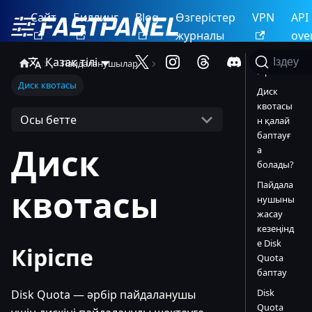
Сайт
Биллинг
Blog
Өзгерістер
VPN
API
журналы
ove
Қазақ тілі
Іздеу
Пайдаланушылар
Кіріспе
Диск квотасы
Диск
квотасы
Осы бетте
н қалай
баптауғ
Диск
а
болады?
Пайдала
квотасы
нушыны
жасау
кезеңінд
е Disk
Кіріспе
Quota
баптау
Disk
Disk Quota — әрбір пайдаланушы
Quota