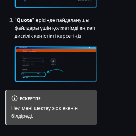
"
Quota
" өрісінде пайдаланушы
файлдары үшін қолжетімді ең көп
дискілік кеңістікті көрсетіңіз
ЕСКЕРТПЕ
Нөл мәні шектеу жоқ екенін
білдіреді.