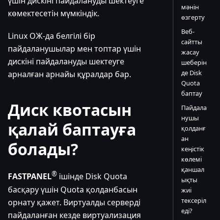
үшін дискіні пайдалануды шектеуге
мәнін
көмектесетін мүмкіндік.
өзгерту
Веб-
Linux ОЖ-да белгілі бір
сайтты
пайдаланушылар мен топтар үшін
жасау
дискіні пайдалануды шектеуге
шеберін
де Disk
арналған арнайы құралдар бар.
Quota
баптау
Диск квотасын
Пайдала
нушы
қалай баптауға
қолданғ
ан
болады?
кеңістік
көлемі
қаншал
®
FASTPANEL
ішінде Disk Quota
ықты
басқару үшін Quota қолданбасын
жиі
тексеріл
орнату қажет. Виртуалды серверді
еді?
пайдаланған кезде виртуализация