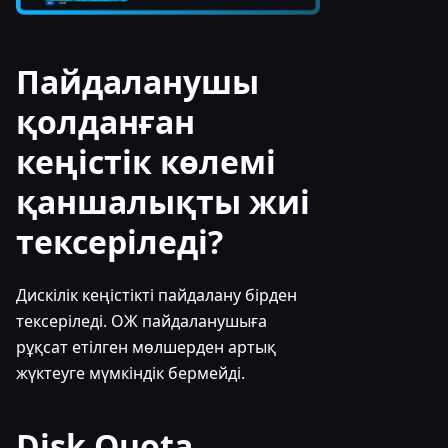
Пайдаланушы
қолданған
кеңістік көлемі
қаншалықты жиі
тексеріледі?
Дискілік кеңістікті пайдалану бірден
тексеріледі. ОЖ пайдаланушыға
рұқсат етілген мөлшерден артық
жүктеуге мүмкіндік бермейді.
Disk Quota