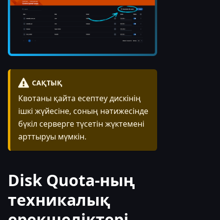
САҚТЫҚ
Квотаны қайта есептеу дискінің
ішкі жүйесіне, соның нәтижесінде
бүкіл серверге түсетін жүктемені
арттыруы мүмкін.
Disk Quota-ның
техникалық
ерекшеліктері