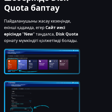
Quota баптау
Пайдаланушыны жасау кезеңінде,
екінші қадамда, егер
Сайт иесі
өрісінде
"
New
" таңдалса,
Disk Quota
орнату мүмкіндігі қолжетімді болады.