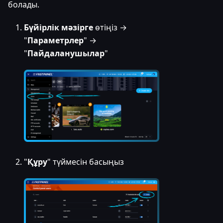
болады.
Бүйірлік мәзірге
өтіңіз →
"
Параметрлер
" →
"
Пайдаланушылар
"
"
Құру
" түймесін басыңыз