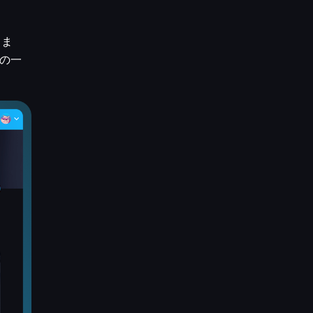
りま
どの一