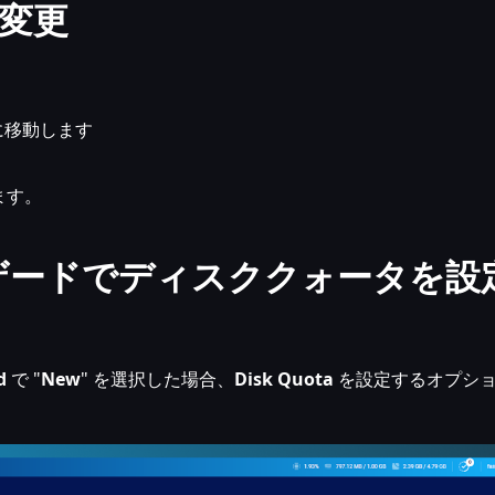
変更
 に移動します
ます。
ィザードでディスククォータを設
d
で "
New
" を選択した場合、
Disk Quota
を設定するオプシ