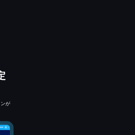
定
ョンが