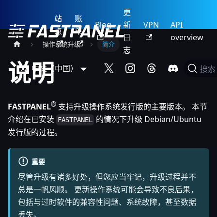
更
站
账
Blog
新
VPN
API
点
单
日
overview
操作系统升级
简介
志
说明
中文（中国）
搜索
®
FASTPANEL
支持升级操作系统发行版的主要版本。 本节
介绍在已安装
的情况下升级 Debian/Ubuntu
FASTPANEL
发行版的过程。
重要
尽管升级有诸多好处，但您应当牢记，升级过程并不
总是一帆风顺。 更新操作系统可能会导致不良后果，
包括与过时软件的兼容性问题、系统故障，甚至数据
丢失。