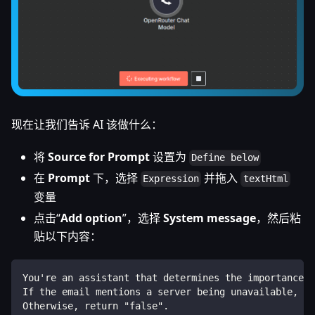
现在让我们告诉 AI 该做什么：
将
Source for Prompt
设置为
Define below
在
Prompt
下，选择
并拖入
Expression
textHtml
变量
点击“
Add option
”，选择
System message
，然后粘
贴以下内容：
You're an assistant that determines the importance o
If the email mentions a server being unavailable, re
Otherwise, return "false".