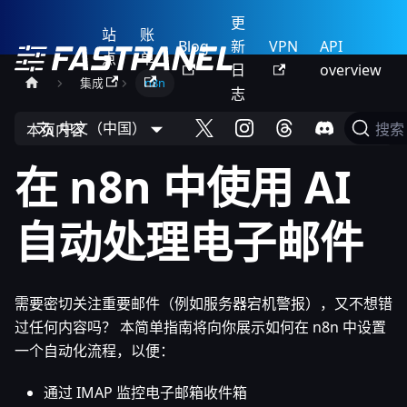
更
站
账
Blog
新
VPN
API
点
单
日
overview
集成
n8n
志
中文（中国）
本页内容
搜索
在 n8n 中使用 AI
自动处理电子邮件
需要密切关注重要邮件（例如服务器宕机警报），又不想错
过任何内容吗？ 本简单指南将向你展示如何在 n8n 中设置
一个自动化流程，以便：
通过 IMAP 监控电子邮箱收件箱