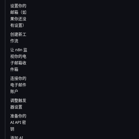
设置你的
邮箱（如
果你还没
有设置）
创建新工
作流
让 n8n 监
视你的电
子邮箱收
件箱
连接你的
电子邮件
账户
调整触发
器设置
准备你的
AI API 密
钥
添加 AI