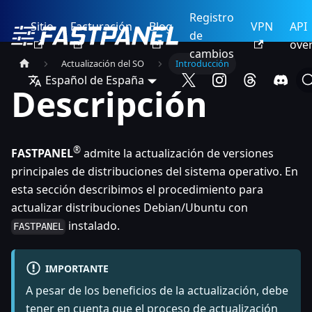
Registro
Sitio
Facturación
Blog
VPN
API
de
ove
cambios
Actualización del SO
Introducción
Español de España
Descripción
®
FASTPANEL
admite la actualización de versiones
principales de distribuciones del sistema operativo. En
esta sección describimos el procedimiento para
actualizar distribuciones Debian/Ubuntu con
instalado.
FASTPANEL
IMPORTANTE
A pesar de los beneficios de la actualización, debe
tener en cuenta que el proceso de actualización