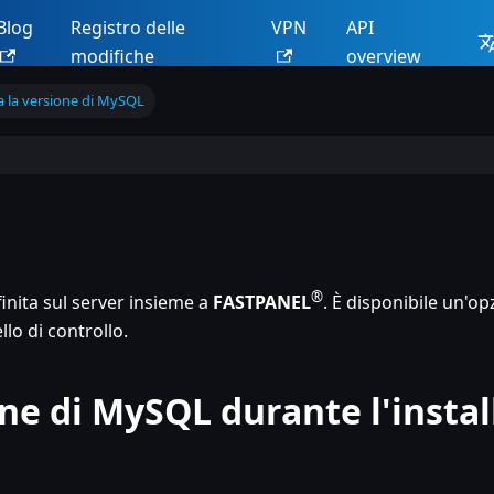
Blog
Registro delle
VPN
API
modifiche
overview
a la versione di MySQL
®
inita sul server insieme a
FASTPANEL
. È disponibile un'op
lo di controllo.
ne di MySQL durante l'instal