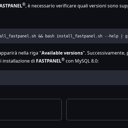
®
ASTPANEL
, è necessario verificare quali versioni sono su
all_fastpanel.sh && bash install_fastpanel.sh --help | g
apparirà nella riga "
Available versions
". Successivamente, p
®
 installazione di
FASTPANEL
con MySQL 8.0: