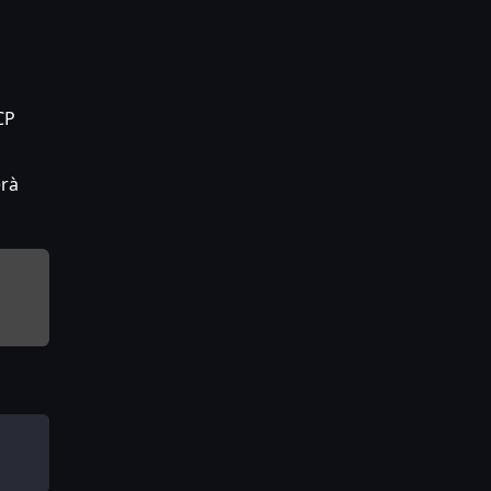
CP
erà