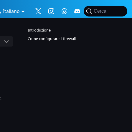
Italiano
Cerca
Introduzione
Come configurare il firewall
.