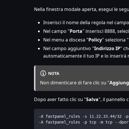
Nella finestra modale aperta, esegui le segu
Inserisci il nome della regola nel campo
Nel campo "
Porta
" inserisci 8888, selezi
Nel menu a discesa "
Policy
" seleziona "
Nel campo aggiuntivo "
Indirizzo IP
" ch
automaticamente il tuo IP e lo inserirà
NOTA
Non dimenticare di fare clic su "
Aggiung
Dopo aver fatto clic su "
Salva
", il pannello
-A fastpanel_rules -s 11.22.33.44/32 -p
-A fastpanel_rules -p tcp -m tcp --dpor