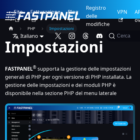
Registro
Sito
Fatturazione
Blog
VPN
AP
delle
ov
modifiche
PHP
Impostazioni
Italiano
Cerca
Impostazioni
®
FASTPANEL
supporta la gestione delle impostazioni
generali di PHP per ogni versione di PHP installata. La
gestione delle impostazioni e dei moduli PHP è
disponibile nella sezione PHP del menu laterale