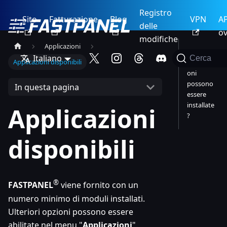
Registro
Sito
Fatturazione
Blog
VPN
AP
delle
ov
modifiche
Applicazioni
Quali
Italiano
Cerca
Applicazioni disponibili
applicazi
oni
possono
In questa pagina
essere
installate
Applicazioni
?
disponibili
®
FASTPANEL
viene fornito con un
numero minimo di moduli installati.
Ulteriori opzioni possono essere
abilitate nel menu "
Applicazioni
".