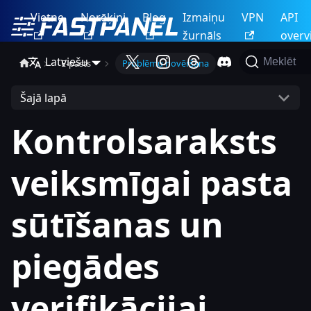
Vietne
Norēķini
Blog
Izmaiņu
VPN
API
žurnāls
overv
Latviešu
Meklēt
E-pasts
Problēmu novēršana
Šajā lapā
Kontrolsaraksts
veiksmīgai pasta
sūtīšanas un
piegādes
verifikācijai