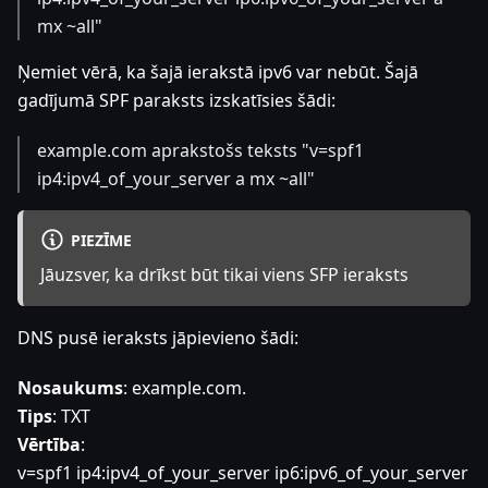
mx ~all"
Ņemiet vērā, ka šajā ierakstā ipv6 var nebūt. Šajā
gadījumā SPF paraksts izskatīsies šādi:
example.com aprakstošs teksts "v=spf1
ip4
:ipv4_of_your_server
a mx ~all"
PIEZĪME
Jāuzsver, ka drīkst būt tikai viens SFP ieraksts
DNS pusē ieraksts jāpievieno šādi:
Nosaukums
: example.com.
Tips
: TXT
Vērtība
:
v=spf1 ip4
:ipv4_of_your_server
ip6
:ipv6_of_your_server