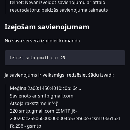
telnet: Nevar izveidot savienojumu ar attālo
resursdatoru: beidzās savienojuma taimauts
Izejošam savienojumam
No sava servera izpildiet komandu:
telnet smtp.gmail.com 25
Ja savienojums ir veiksmīgs, redzēsiet šādu izvadi:
Mēģina 2a00:1450:4010:c0b::6c...
Savienots ar smtp.gmail.com.
Atsoļa rakstzīme ir '^]'.
220 smtp.gmail.com ESMTP j6-
20020ac25506000000b004b53eb60e3csm1066162l
fk.256 - gsmtp