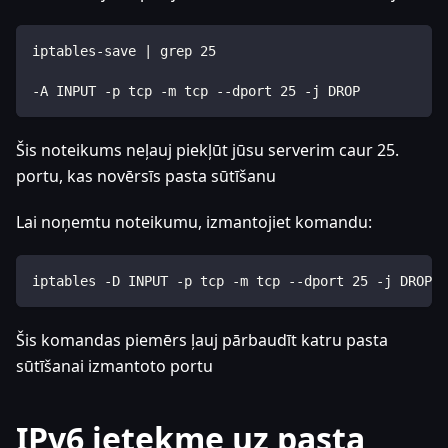
iptables-save | grep 25
-A INPUT -p tcp -m tcp --dport 25 -j DROP
Šis noteikums neļauj piekļūt jūsu serverim caur 25.
portu, kas novērsīs pasta sūtīšanu
Lai noņemtu noteikumu, izmantojiet komandu:
iptables -D INPUT -p tcp -m tcp --dport 25 -j DROP
Šis komandas piemērs ļauj pārbaudīt katru pasta
sūtīšanai izmantoto portu
IPv6 ietekme uz pasta