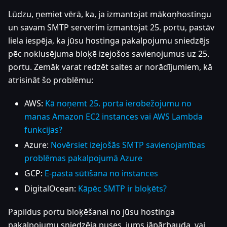
Lūdzu, ņemiet vērā, ka, ja izmantojat mākoņhostingu
un savam SMTP serverim izmantojat 25. portu, pastāv
liela iespēja, ka jūsu hostinga pakalpojumu sniedzējs
pēc noklusējuma bloķē izejošos savienojumus uz 25.
portu. Zemāk varat redzēt saites ar norādījumiem, kā
atrisināt šo problēmu:
AWS:
Kā noņemt 25. porta ierobežojumu no
manas Amazon EC2 instances vai AWS Lambda
funkcijas?
Azure:
Novērsiet izejošās SMTP savienojamības
problēmas pakalpojumā Azure
GCP:
E-pasta sūtīšana no instances
DigitalOcean:
Kāpēc SMTP ir bloķēts?
Papildus portu bloķēšanai no jūsu hostinga
pakalpojumu sniedzēja puses, jums jāpārbauda, vai