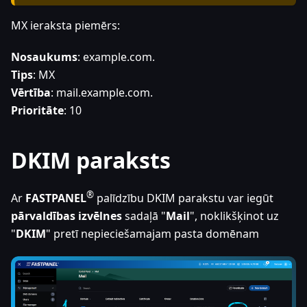
MX ieraksta piemērs:
Nosaukums
: example.com.
Tips
: MX
Vērtība
: mail.example.com.
Prioritāte
: 10
DKIM paraksts
®
Ar
FASTPANEL
palīdzību DKIM parakstu var iegūt
pārvaldības izvēlnes
sadaļā "
Mail
", noklikšķinot uz
"
DKIM
" pretī nepieciešamajam pasta domēnam