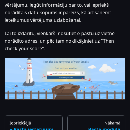
vērtējumu, iegūt informāciju par to, vai iepriekš
norādītais datu kopums ir pareizs, kā arī saņemt
ieteikumus vērtējuma uzlabošanai.
Lai to izdarītu, vienkārši nosūtiet e-pastu uz vietnē
norādīto adresi un pēc tam noklikšķiniet uz "Then
check your score".
Iepriekšējā
Nākamā
Pasta iestatījumi
Pasta moduļa