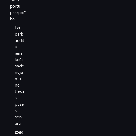
portu
pieejamī
ba
Lai
pārb
audīt
u
ienā
košo
savie
noju
mu
no
trešā
s
puse
s
serv
era
Izejo