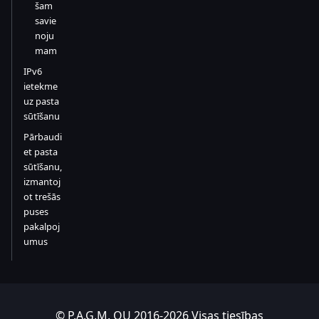
šam
savie
noju
mam
IPv6
ietekme
uz pasta
sūtīšanu
Pārbaudi
et pasta
sūtīšanu,
izmantoj
ot trešās
puses
pakalpoj
umus
© P.A.G.M. OU 2016-2026 Visas tiesības