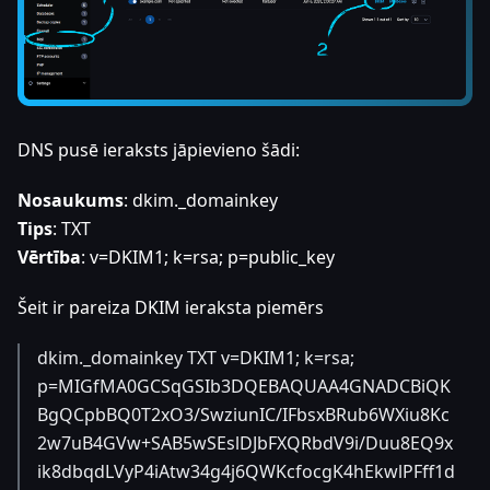
DNS pusē ieraksts jāpievieno šādi:
Nosaukums
: dkim._domainkey
Tips
: TXT
Vērtība
: v=DKIM1; k=rsa; p=public_key
Šeit ir pareiza DKIM ieraksta piemērs
dkim._domainkey TXT v=DKIM1; k=rsa;
p=MIGfMA0GCSqGSIb3DQEBAQUAA4GNADCBiQK
BgQCpbBQ0T2xO3/SwziunIC/IFbsxBRub6WXiu8Kc
2w7uB4GVw+SAB5wSEslDJbFXQRbdV9i/Duu8EQ9x
ik8dbqdLVyP4iAtw34g4j6QWKcfocgK4hEkwlPFff1d