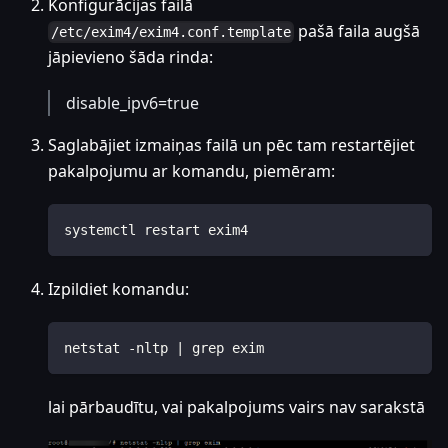
Konfigurācijas failā
pašā faila augšā
/etc/exim4/exim4.conf.template
jāpievieno šāda rinda:
disable_ipv6=true
Saglabājiet izmaiņas failā un pēc tam restartējiet
pakalpojumu ar komandu, piemēram:
systemctl restart exim4
Izpildiet komandu:
netstat -nltp | grep exim
lai pārbaudītu, vai pakalpojums vairs nav sarakstā