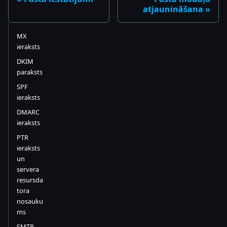
atjaunināšana
MX
ieraksts
DKIM
paraksts
SPF
ieraksts
DMARC
ieraksts
PTR
ieraksts
un
servera
resursda
tora
nosauku
ms
SMTP