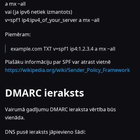
a mx ~all
vai (ja ipv6 netiek izmantots)
v=spf1 ip4
:ipv4_of_your_server
a mx ~all
Piemēram:
example.com TXT v=spf1 ip4:1.2.3.4 a mx ~all
Plašāku informāciju par SPF var atrast vietnē
https://wikipedia.org/wiki/Sender_Policy_Framework
DMARC ieraksts
Vairumā gadījumu DMARC ieraksta vērtība būs
vienāda.
DNS pusē ieraksts jāpievieno šādi: