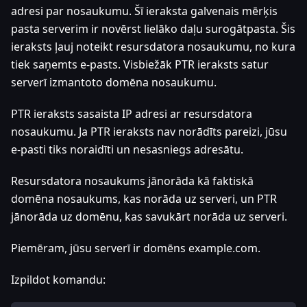
adresi par nosaukumu. Šī ieraksta galvenais mērķis
pasta serverim ir novērst lielāko daļu surogātpasta. Šis
ieraksts ļauj noteikt resursdatora nosaukumu, no kura
tiek saņemts e-pasts. Visbiežāk PTR ieraksts satur
serverī izmantoto domēna nosaukumu.
PTR ieraksts sasaista IP adresi ar resursdatora
nosaukumu. Ja PTR ieraksts nav norādīts pareizi, jūsu
e-pasti tiks noraidīti un nesasniegs adresātu.
Resursdatora nosaukums jānorāda kā faktiskā
domēna nosaukums, kas norāda uz serveri, un PTR
jānorāda uz domēnu, kas savukārt norāda uz serveri.
Piemēram, jūsu serverī ir domēns example.com.
Izpildot komandu: