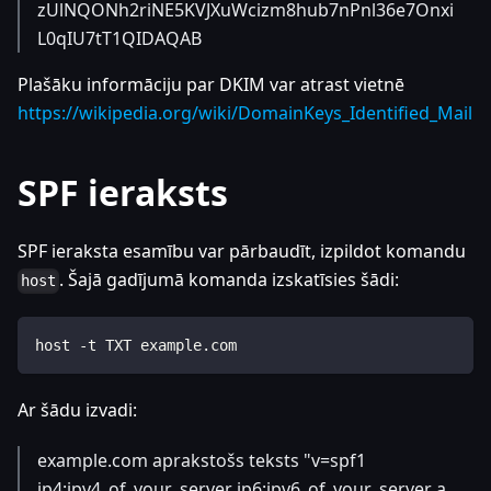
zUlNQONh2riNE5KVJXuWcizm8hub7nPnl36e7Onxi
L0qIU7tT1QIDAQAB
Plašāku informāciju par DKIM var atrast vietnē
https://wikipedia.org/wiki/DomainKeys_Identified_Mail
SPF ieraksts
SPF ieraksta esamību var pārbaudīt, izpildot komandu
. Šajā gadījumā komanda izskatīsies šādi:
host
host -t TXT example.com
Ar šādu izvadi:
example.com aprakstošs teksts "v=spf1
ip4
:ipv4_of_your_server
ip6
:ipv6_of_your_server
a