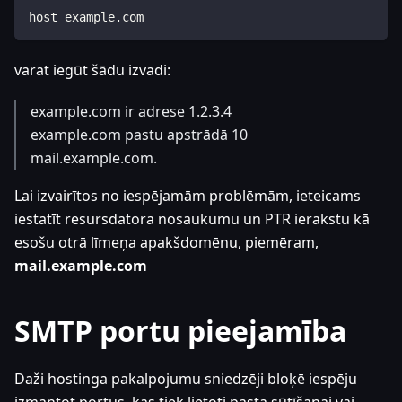
host example.com
varat iegūt šādu izvadi:
example.com ir adrese 1.2.3.4
example.com pastu apstrādā 10
mail.example.com.
Lai izvairītos no iespējamām problēmām, ieteicams
iestatīt resursdatora nosaukumu un PTR ierakstu kā
esošu otrā līmeņa apakšdomēnu, piemēram,
mail.example.com
SMTP portu pieejamība
Daži hostinga pakalpojumu sniedzēji bloķē iespēju
izmantot portus, kas tiek lietoti pasta sūtīšanai vai