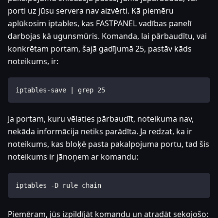
porti uz jūsu servera nav aizvērti. Kā piemēru
aplūkosim iptables, kas FASTPANEL vadības panelī
darbojas kā ugunsmūris. Komanda, lai pārbaudītu, vai
konkrētam portam, šajā gadījumā 25, pastāv kāds
noteikums, ir:
iptables-save | grep 25
Ja portam, kuru vēlaties pārbaudīt, noteikuma nav,
nekāda informācija netiks parādīta. Ja redzat, ka ir
noteikums, kas bloķē pasta pakalpojuma portu, tad šis
noteikums ir jānoņem ar komandu:
iptables -D rule chain
Piemēram, jūs izpildījāt komandu un atradāt sekojošo: