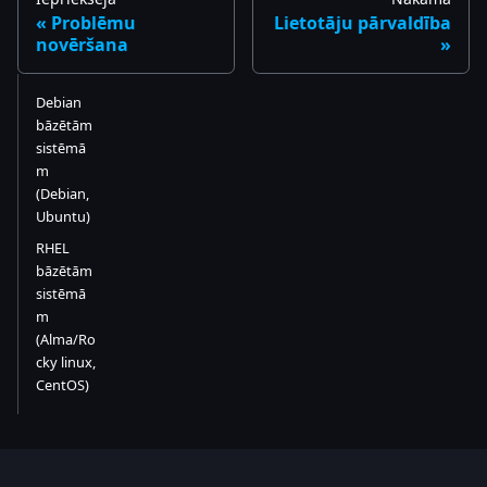
Problēmu
Lietotāju pārvaldība
novēršana
Debian
bāzētām
sistēmā
m
(Debian,
Ubuntu)
RHEL
bāzētām
sistēmā
m
(Alma/Ro
cky linux,
CentOS)