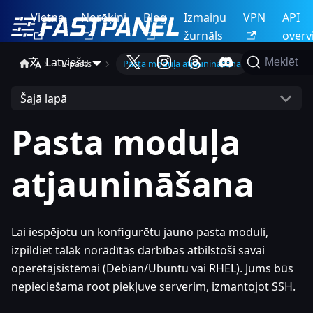
Vietne
Norēķini
Blog
Izmaiņu
VPN
API
žurnāls
overv
Latviešu
Meklēt
E-pasts
Pasta moduļa atjaunināšana
Šajā lapā
Pasta moduļa
atjaunināšana
Lai iespējotu un konfigurētu jauno pasta moduli,
izpildiet tālāk norādītās darbības atbilstoši savai
operētājsistēmai (Debian/Ubuntu vai RHEL). Jums būs
nepieciešama root piekļuve serverim, izmantojot SSH.