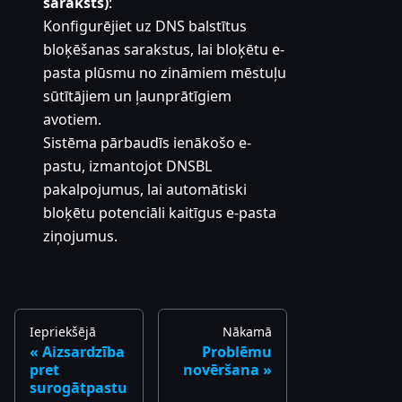
saraksts)
:
Konfigurējiet uz DNS balstītus
bloķēšanas sarakstus, lai bloķētu e-
pasta plūsmu no zināmiem mēstuļu
sūtītājiem un ļaunprātīgiem
avotiem.
Sistēma pārbaudīs ienākošo e-
pastu, izmantojot DNSBL
pakalpojumus, lai automātiski
bloķētu potenciāli kaitīgus e-pasta
ziņojumus.
Iepriekšējā
Nākamā
Aizsardzība
Problēmu
pret
novēršana
surogātpastu