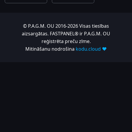
© P.A.G.M. OU 2016-2026 Visas tiesības
aizsargātas. FASTPANEL® ir P.A.G.M. OU
reģistrēta preču zīme.
Mitināšanu nodrošina
kodu.cloud ❤️