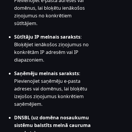
Pievienojiet e-pasta adreses vai
domēnus, lai bloķētu ienākošos
ziņojumus no konkrētiem
sūtītājiem.
Sūtītāju IP melnais saraksts
:
Bloķējiet ienākošos ziņojumus no
konkrētām IP adresēm vai IP
diapazoniem.
Saņēmēju melnais saraksts
:
Pievienojiet saņēmēju e-pasta
adreses vai domēnus, lai bloķētu
izejošos ziņojumus konkrētiem
saņēmējiem.
DNSBL (uz domēna nosaukumu
sistēmu balstīts melnā cauruma