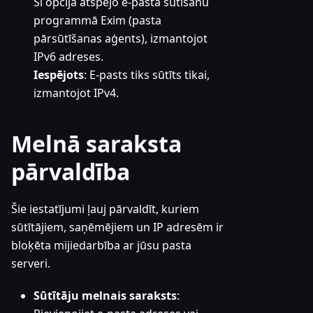
Šī opcija atspējo e-pasta sūtīšanu
programmā Exim (pasta
pārsūtīšanas aģents), izmantojot
IPv6 adreses.
Iespējots
: E-pasts tiks sūtīts tikai,
izmantojot IPv4.
Melnā saraksta
pārvaldība
Šie iestatījumi ļauj pārvaldīt, kuriem
sūtītājiem, saņēmējiem un IP adresēm ir
bloķēta mijiedarbība ar jūsu pasta
serveri.
Sūtītāju melnais saraksts
: