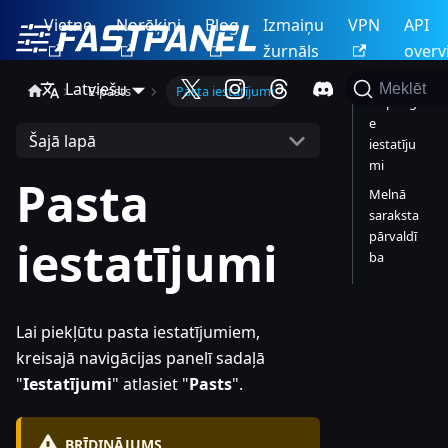
Vietne
Norēķini
Blog
Izmaiņu
VPN
API
žurnāls
overv
Latviešu
Meklēt
E-pasts
Pasta iestatījumi
Vispārīgi
e
Šajā lapā
iestatīju
mi
Pasta
Melnā
saraksta
pārvaldī
iestatījumi
ba
Lai piekļūtu pasta iestatījumiem,
kreisajā navigācijas panelī sadaļā
"
Iestatījumi
" atlasiet "
Pasts
".
BRĪDINĀJUMS