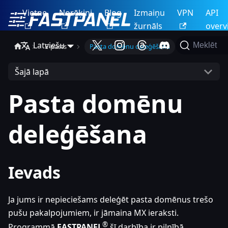
Vietne
Norēķini
Blog
Izmaiņu
VPN
API
žurnāls
overv
Latviešu
Meklēt
E-pasts
Pasta domēnu deleģēšana
Šajā lapā
Pasta domēnu
deleģēšana
Ievads
Ja jums ir nepieciešams deleģēt pasta domēnus trešo
pušu pakalpojumiem, ir jāmaina MX ieraksti.
®
Programmā
FASTPANEL
šī darbība ir pilnībā