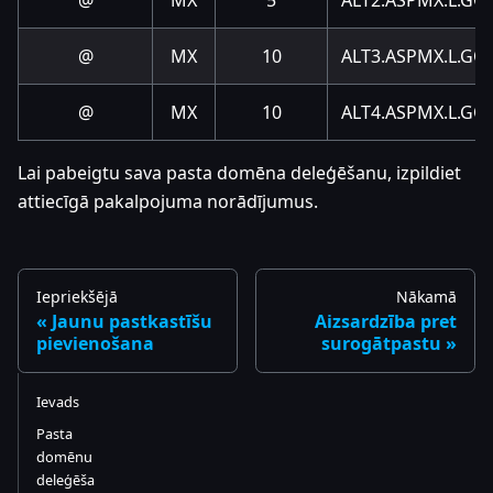
@
MX
5
ALT2.ASPMX.L.G
@
MX
10
ALT3.ASPMX.L.G
@
MX
10
ALT4.ASPMX.L.G
Lai pabeigtu sava pasta domēna deleģēšanu, izpildiet
attiecīgā pakalpojuma norādījumus.
Iepriekšējā
Nākamā
Jaunu pastkastīšu
Aizsardzība pret
pievienošana
surogātpastu
Ievads
Pasta
domēnu
deleģēša