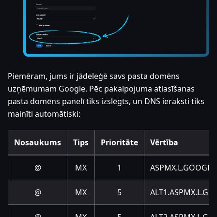
Piemēram, jums ir jādeleģē savs pasta domēns
uzņēmumam Google. Pēc pakalpojuma atlasīšanas
pasta domēns panelī tiks izslēgts, un DNS ieraksti tiks
mainīti automātiski:
Nosaukums
Tips
Prioritāte
Vērtība
@
MX
1
ASPMX.L.GOOGLE
@
MX
5
ALT1.ASPMX.L.G