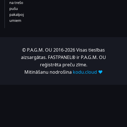
na trešo
pušu
pakalpoj
umiem
© P.A.G.M. OU 2016-2026 Visas tiesības
aizsargātas. FASTPANEL® ir P.A.G.M. OU
reģistrēta preču zīme.
Mitināšanu nodrošina
kodu.cloud ❤️