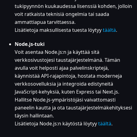
tukipyynnön kuukaudessa lisenssiä kohden, jolloin
voit ratkaista teknisiä ongelmia tai saada
ammattiapua tarvittaessa.
Lisätietoja maksullisesta tuesta löytyy
täältä
.
Node.js-tuki
Voit asentaa Node.js
:n
ja käyttää sitä
verkkosivustojesi taustajärjestelmänä. Tämän
avulla voit helposti ajaa palvelinskriptejä,
käynnistää API-rajapintoja, hostata moderneja
verkkosovelluksia ja integroida edistyneitä
JavaScript-kehyksiä, kuten Express tai Next.js.
Hallitse Node.js-ympäristöjäsi vaivattomasti
paneelin kautta ja ota taustajärjestelmäkehityksesi
täysin hallintaan.
Lisätietoja Node.js
:n
käytöstä löytyy
täältä
.