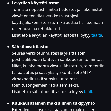
Levytilan käyttötilastot
Tunnista nopeasti, mitkä tiedostot ja hakemistot
vievät eniten tilaa verkkosivustojesi
käyttäjähakemistoissa, mikä auttaa hallitsemaan
tallennustilaa tehokkaasti.
Lisätietoja levytilan käyttötilastoista löytyy
täältä
.
Sähköpostitilastot
Seuraa verkkotunnustesi ja yksittäisten
postilaatikoiden lähtevän sähköpostin toimintaa.
Näet, kuinka monta viestiä lähetettiin, toimitettiin
tai palautui, ja saat yksityiskohtaiset SMTP-
virhekoodit sekä suositellut toimet
toimitusongelmien ratkaisemiseksi.
Lisätietoja sähköpostitilastoista löytyy
täältä
.
Kuukausittainen maksullinen tukipyyntö
Extended License sisältää yhden maksullisen