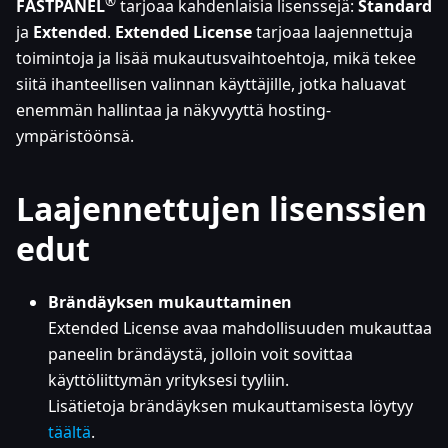
®
FASTPANEL
tarjoaa kahdenlaisia lisenssejä:
Standard
ja
Extended
.
Extended License
tarjoaa laajennettuja
toimintoja ja lisää mukautusvaihtoehtoja, mikä tekee
siitä ihanteellisen valinnan käyttäjille, jotka haluavat
enemmän hallintaa ja näkyvyyttä hosting-
ympäristöönsä.
Laajennettujen lisenssien
edut
Brändäyksen mukauttaminen
Extended License avaa mahdollisuuden mukauttaa
paneelin brändäystä, jolloin voit sovittaa
käyttöliittymän yrityksesi tyyliin.
Lisätietoja brändäyksen mukauttamisesta löytyy
täältä
.