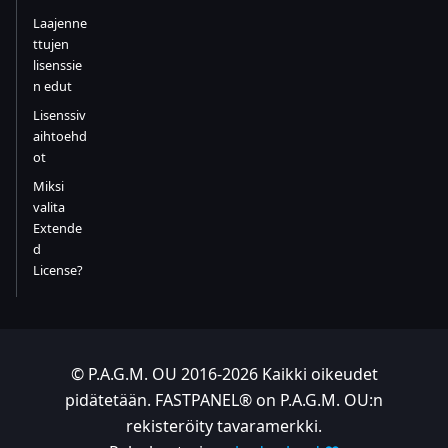
Laajenne
ttujen
lisenssie
n edut
Lisenssiv
aihtoehd
ot
Miksi
valita
Extende
d
License?
© P.A.G.M. OU 2016-2026 Kaikki oikeudet
pidätetään. FASTPANEL® on P.A.G.M. OU:n
rekisteröity tavaramerkki.