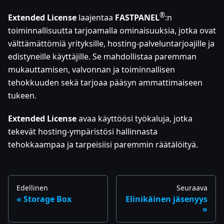
®
Extended License
laajentaa
FASTPANEL
:n
toiminnallisuutta tarjoamalla ominaisuuksia, jotka ovat
välttämättömiä yrityksille, hosting-palveluntarjoajille ja
edistyneille käyttäjille. Se mahdollistaa paremman
mukauttamisen, valvonnan ja toiminnallisen
tehokkuuden sekä tarjoaa pääsyn ammattimaiseen
tukeen.
Extended License
avaa käyttöösi työkaluja, jotka
tekevät hosting-ympäristösi hallinnasta
tehokkaampaa ja tarpeisiisi paremmin räätälöityä.
Edellinen
Seuraava
Storage Box
Elinikäinen jäsenyys