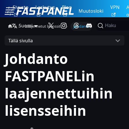
Sivusto
Laskutus
Blog
VPN
A
Muutosloki
o
Suomi
Haku
Laajennetut lisenssit
Johdanto
Tällä sivulla
Johdanto
FASTPANELin
laajennettuihin
lisensseihin