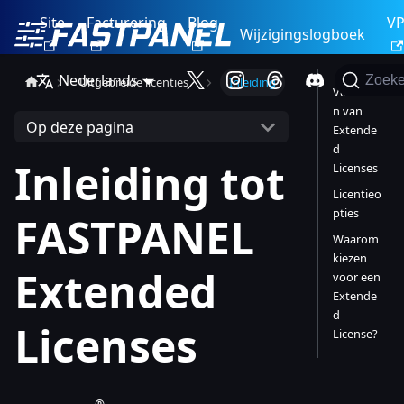
Site
Facturering
Blog
V
Wijzigingslogboek
Nederlands
Zoek
Uitgebreide licenties
Inleiding
Voordele
n van
Op deze pagina
Extende
d
Inleiding tot
Licenses
Licentieo
pties
FASTPANEL
Waarom
kiezen
Extended
voor een
Extende
d
Licenses
License?