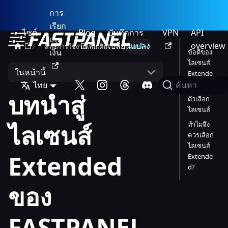
การ
เรียก
ไซต์
Blog
บันทึกการ
VPN
API
เก็บ
เปลี่ยนแปลง
overview
สิทธิ์การใช้งานเพิ่มเติม
บทนำ
เงิน
ข้อดีของ
ไลเซนส์
ในหน้านี้
Extende
ไทย
d
ค้นหา
บทนำสู่
ตัวเลือก
ไลเซนส์
ไลเซนส์
ทำไมจึง
ควรเลือก
ไลเซนส์
Extended
Extende
d?
ของ
FASTPANEL